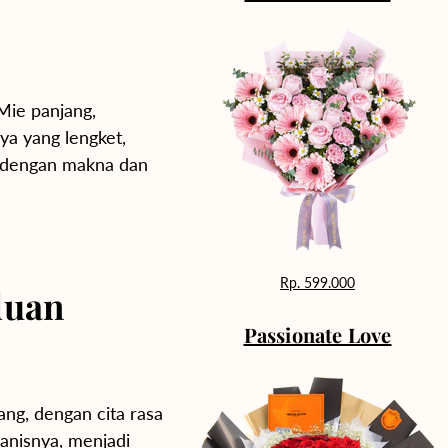
Mie panjang,
ya yang lengket,
 dengan makna dan
Rp. 599.000
duan
Passionate Love
ng, dengan cita rasa
anisnya, menjadi