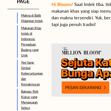
PAGE
Hi Blooms!
Saat Imlek tiba, t
makanan khas yang siap memanj
Makna di Balik
dan makna tersendiri. Yuk, b
Hidangan Imlek
tapi juga penuh tradisi!
Makanan Khas
Imlek di
Indonesia:
Perpaduan
Budaya yang
Unik
Yee Sang:
Simbol
Keberuntungan
dan
Kemakmuran
Bakpao: Roti
Kukus yang
Menggugah
Selera