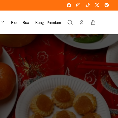
Keranjang
a
Bloom Box
Bunga Premium
ebaran
omen's Day
raduation
ove & Romance
ousewarming
et Well
ympathy