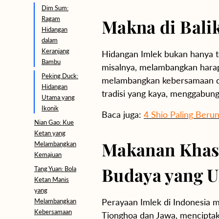
Dim Sum:
Ragam
Makna di Bali
Hidangan
dalam
Keranjang
Hidangan Imlek bukan hanya te
Bambu
misalnya, melambangkan harap
Peking Duck:
melambangkan kebersamaan da
Hidangan
tradisi yang kaya, menggabung
Utama yang
Ikonik
Baca juga:
4 Shio Paling Berun
Nian Gao: Kue
Ketan yang
Makanan Khas 
Melambangkan
Kemajuan
Budaya yang U
Tang Yuan: Bola
Ketan Manis
yang
Perayaan Imlek di Indonesia 
Melambangkan
Kebersamaan
Tionghoa dan Jawa, menciptaka