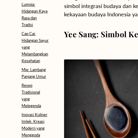
Lumpia:
simbol integrasi budaya dan k
Hidangan Kaya
kekayaan budaya Indonesia y
Rasa dan
Tradisi
Yee Sang: Simbol 
Cap Cai:
Hidangan Sayur
yang
Melambangkan
Kesehatan
Mie: Lambang
Panjang Umur
Resep
Tradisional
yang
Melegenda
Inovasi Kuliner
Imlek: Kreasi
Modern yang
Menggoda