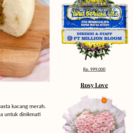
Rp. 999.000
Rosy Love
 pasta kacang merah.
a untuk dinikmati