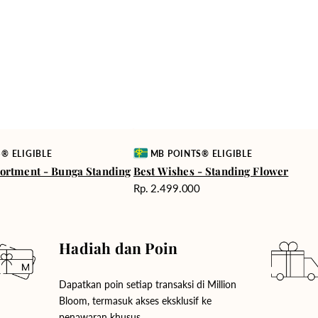
Vendor:
® ELIGIBLE
MB POINTS® ELIGIBLE
ortment - Bunga Standing
Best Wishes - Standing Flower
Harga
0
Rp. 2.499.000
reguler
Hadiah dan Poin
Dapatkan poin setiap transaksi di Million
Bloom, termasuk akses eksklusif ke
penawaran khusus.