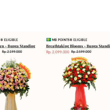
Vendor:
® ELIGIBLE
MB POINTS® ELIGIBLE
en - Bunga Standing
Breathtaking Blooms - Bunga Stand
0
Rp. 2.099.000
Rp. 2.199.000
Rp. 2.599.000
Harga
Harga
Harga
Best
reguler
Sale
reguler
Wishes
-
Standing
Flower