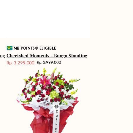
Vendor:
MB POINTS® ELIGIBLE
ing
Cherished Moments - Bunga Standing
Rp. 3.299.000
Rp. 3.999.000
Harga
Harga
Floral
Sale
reguler
Majesty
-
Bunga
Standing