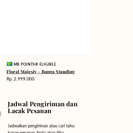
Vendor:
MB POINTS® ELIGIBLE
Floral Majesty - Bunga Standing
Harga
Rp. 2.999.000
reguler
Jadwal Pengiriman dan
Lacak Pesanan
Jadwalkan pengiriman atau cari tahu
kapan pesanan Anda akan tiba.