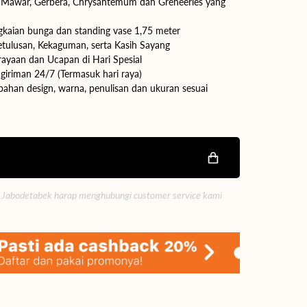
ga Mawar, Gerbera, Chrysantemum dan Greneeries yang
gkaian bunga dan standing vase 1,75 meter
Buka
ulusan, Kekaguman, serta Kasih Sayang
media
ayaan dan Ucapan di Hari Spesial
2
di
giriman 24/7 (Termasuk hari raya)
tampilan
ahan design, warna, penulisan dan ukuran sesuai
galeri
 Jabodetabek harap menghubungi customer service kami