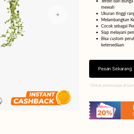
Terdiri dari Bun
mewah
Yogyakarta
Ukuran tinggi ran
Melambangkan Ket
Bali
Cocok sebagai Per
Siap melayani pen
Bisa custom perub
ketersediaan
Pesan Sekarang
*Untuk pemesanan di luar