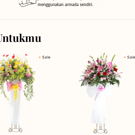
menggunakan armada sendiri.
Untukmu
Breathtaking
Sale
Sal
Blooms
-
Bunga
Standing