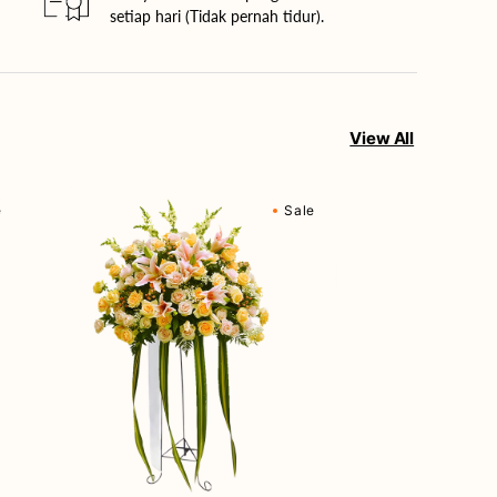
setiap hari (Tidak pernah tidur).
View All
Cherished
e
Sale
Moments
-
Bunga
Standing