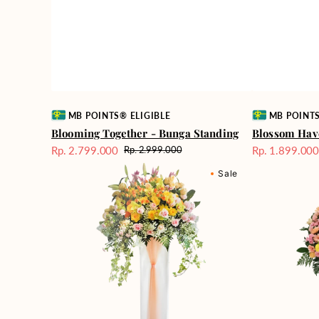
Vendor:
Vendor:
MB POINTS® ELIGIBLE
MB POINTS
Blooming Together - Bunga Standing
Blossom Hav
Rp. 2.799.000
Rp. 1.899.00
Rp. 2.999.000
Harga
Harga
Harga
Dazzling
Applause
Sale
reguler
Sale
Sale
Floral
Assortment
-
-
Bunga
Bunga
Standing
Standing