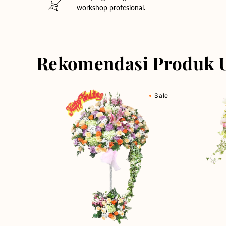
workshop profesional.
Rekomendasi Produk 
Blooming
Blossom
Sale
Together
Haven
-
-
Bunga
Bunga
Standing
Standing