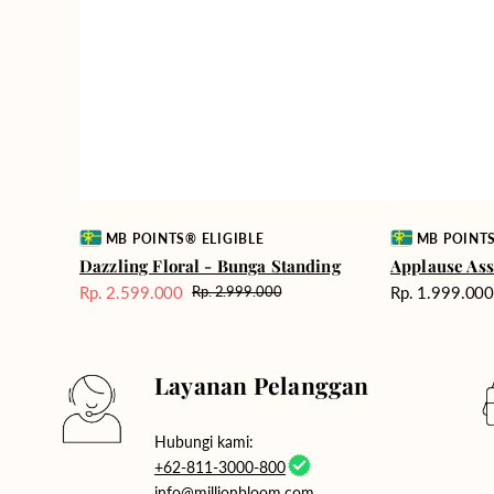
Vendor:
Vendor:
MB POINTS® ELIGIBLE
MB POINTS
Dazzling Floral - Bunga Standing
Applause Ass
Harga
Rp. 2.599.000
Rp. 1.999.00
Rp. 2.999.000
Harga
Harga
reguler
Sale
reguler
Layanan Pelanggan
Hubungi kami:
+62-811-3000-800
info@millionbloom.com