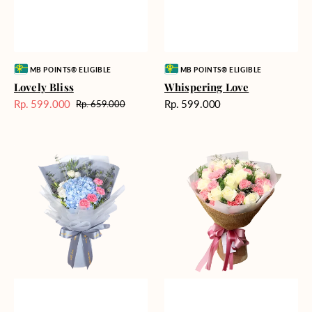
Vendor:
Vendor:
MB POINTS® ELIGIBLE
MB POINTS® ELIGIBLE
Lovely Bliss
Whispering Love
Harga
Rp. 599.000
Rp. 599.000
Rp. 659.000
Harga
Harga
reguler
Sale
reguler
Delicate
Blushing
Beauty
Beauty