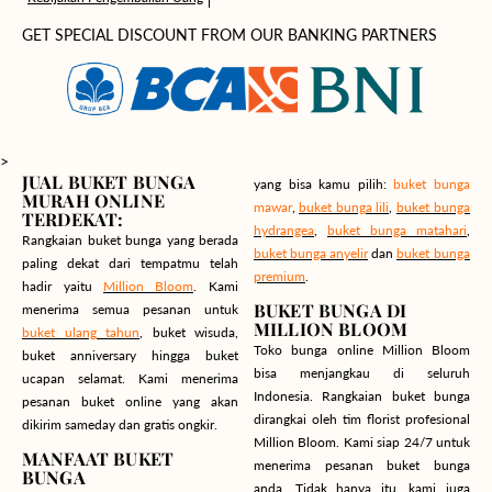
GET SPECIAL DISCOUNT FROM OUR BANKING PARTNERS
>
JUAL BUKET BUNGA
yang bisa kamu pilih:
buket bunga
MURAH ONLINE
mawar
,
buket bunga lili
,
buket bunga
TERDEKAT:
hydrangea
,
buket bunga matahari
,
Rangkaian buket bunga yang berada
buket bunga anyelir
dan
buket bunga
paling dekat dari tempatmu telah
premium
.
hadir yaitu
Million Bloom
. Kami
BUKET BUNGA DI
menerima semua pesanan untuk
MILLION BLOOM
buket ulang tahun
, buket wisuda,
Toko bunga online Million Bloom
buket anniversary hingga buket
bisa menjangkau di seluruh
ucapan selamat. Kami menerima
Indonesia. Rangkaian buket bunga
pesanan buket online yang akan
dirangkai oleh tim florist profesional
dikirim sameday dan gratis ongkir.
Million Bloom. Kami siap 24/7 untuk
MANFAAT BUKET
menerima pesanan buket bunga
BUNGA
anda. Tidak hanya itu, kami juga