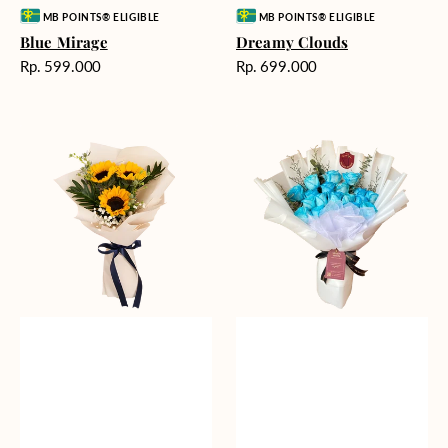
Vendor:
Vendor:
MB POINTS® ELIGIBLE
MB POINTS® ELIGIBLE
Blue Mirage
Dreamy Clouds
Harga
Harga
Rp. 599.000
Rp. 699.000
reguler
reguler
Fields
Blue
of
Moon
Joy
Roses