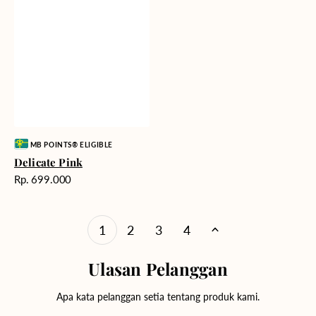
Vendor:
MB POINTS® ELIGIBLE
Delicate Pink
Harga
Rp. 699.000
reguler
1
2
3
4
Ulasan Pelanggan
Apa kata pelanggan setia tentang produk kami.