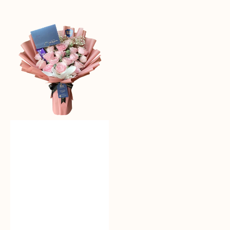
reguler
Delicate
Pink