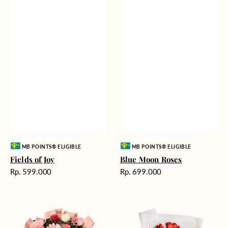
Vendor:
Vendor:
MB POINTS® ELIGIBLE
MB POINTS® ELIGIBLE
Fields of Joy
Blue Moon Roses
Harga
Harga
Rp. 599.000
Rp. 699.000
reguler
reguler
Charming
Golden
Pastel
Radiance