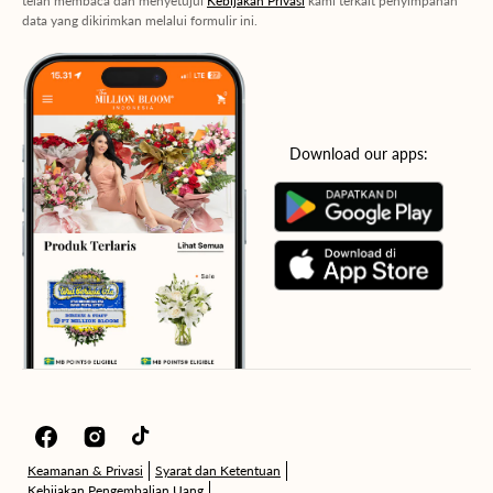
telah membaca dan menyetujui
Kebijakan Privasi
kami terkait penyimpanan
data yang dikirimkan melalui formulir ini.
Download our apps:
Facebook
Instagram
TikTok
Keamanan & Privasi
Syarat dan Ketentuan
Kebijakan Pengembalian Uang