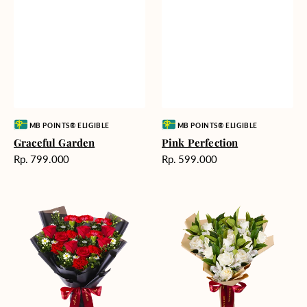
Vendor:
Vendor:
MB POINTS® ELIGIBLE
MB POINTS® ELIGIBLE
Graceful Garden
Pink Perfection
Harga
Harga
Rp. 799.000
Rp. 599.000
reguler
reguler
Fiery
Pearl
Passion
Blossoms