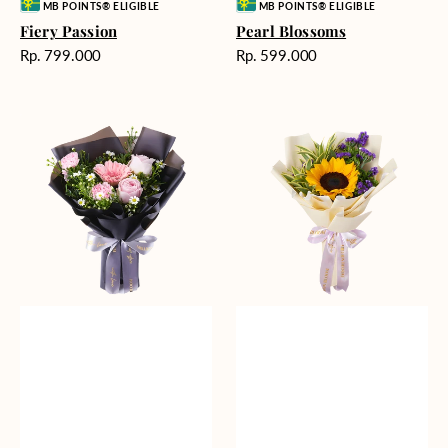
Vendor:
Vendor:
MB POINTS® ELIGIBLE
MB POINTS® ELIGIBLE
Fiery Passion
Pearl Blossoms
Harga
Harga
Rp. 799.000
Rp. 599.000
reguler
reguler
Springtime
Tropical
Delight
Oasis