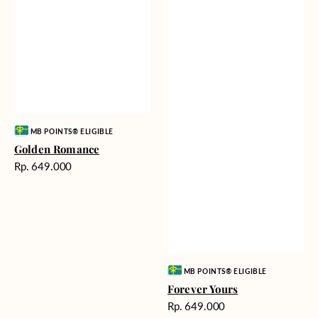
Vendor:
MB POINTS® ELIGIBLE
Golden Romance
Harga
Rp. 649.000
reguler
Vendor:
MB POINTS® ELIGIBLE
Forever Yours
Harga
Rp. 649.000