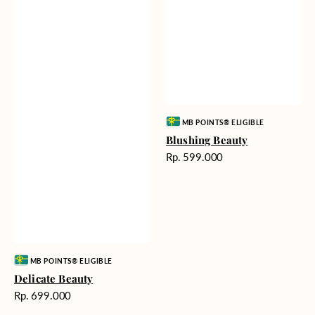
Vendor:
MB POINTS® ELIGIBLE
Blushing Beauty
Harga
Rp. 599.000
reguler
Vendor:
MB POINTS® ELIGIBLE
Delicate Beauty
Harga
Rp. 699.000
reguler