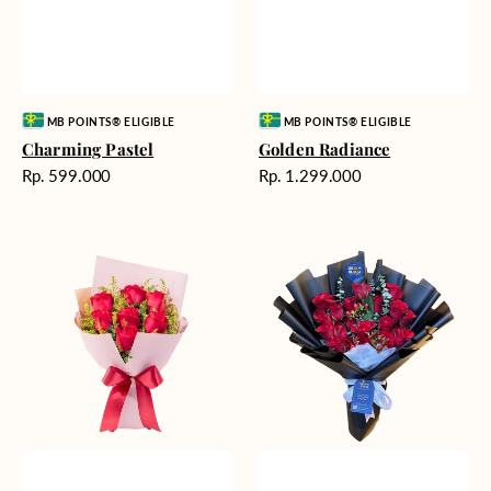
Vendor:
Vendor:
MB POINTS® ELIGIBLE
MB POINTS® ELIGIBLE
Charming Pastel
Golden Radiance
Harga
Harga
Rp. 599.000
Rp. 1.299.000
reguler
reguler
Golden
Forever
Romance
Yours