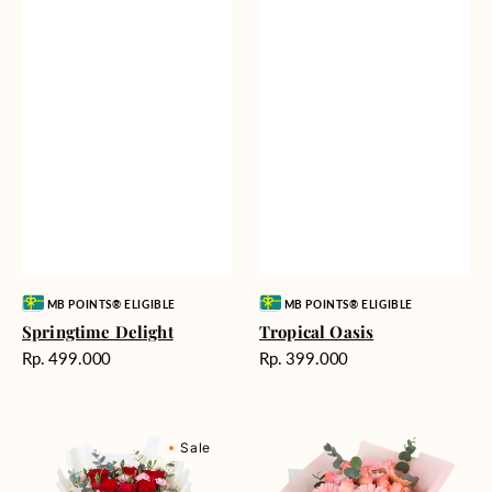
Vendor:
Vendor:
MB POINTS® ELIGIBLE
MB POINTS® ELIGIBLE
Springtime Delight
Tropical Oasis
Harga
Harga
Rp. 499.000
Rp. 399.000
reguler
reguler
Lovely
Whispering
Sale
Bliss
Love