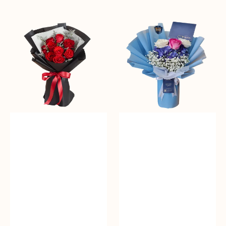
Heartfelt
Baby
Harmony
Blues