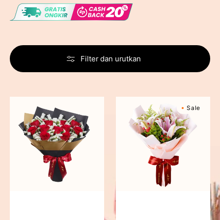
Filter dan urutkan
Blushing
Sweet
Sale
Rose
Romance
Snow