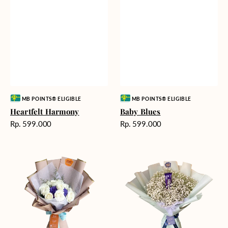
Vendor:
Vendor:
MB POINTS® ELIGIBLE
MB POINTS® ELIGIBLE
Heartfelt Harmony
Baby Blues
Harga
Harga
Rp. 599.000
Rp. 599.000
reguler
reguler
Blue
Dreamy
Mirage
Clouds