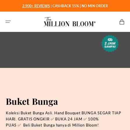
Langsung
2.900+ REVIEWS
|
CASHBACK 15% | NO MIN ORDER
ke
konten
Keranjan
Buket Bunga
Koleksi Buket Bunga Asli. Hand Bouquet BUNGA SEGAR TIAP
HARI. GRATIS ONGKIR
✅
BUKA 24 JAM
✅
100%
PUAS
✅
Beli Buket Bunga hanya di Million Bloom!