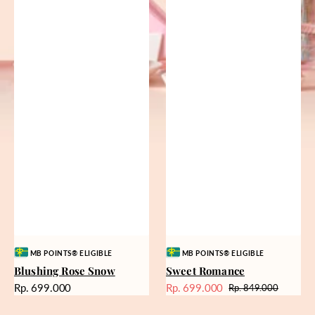
Vendor:
Vendor:
MB POINTS® ELIGIBLE
MB POINTS® ELIGIBLE
Blushing Rose Snow
Sweet Romance
Harga
Rp. 699.000
Rp. 699.000
Rp. 849.000
Harga
Harga
reguler
Sale
reguler