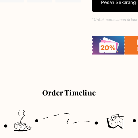
Pesan Sekarang
*Untuk pemesanan di luar
Order Timeline