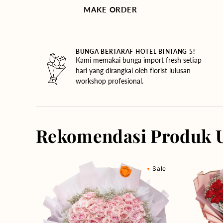
MAKE ORDER
BUNGA BERTARAF HOTEL BINTANG 5!
Kami memakai bunga import fresh setiap
hari yang dirangkai oleh florist lulusan
workshop profesional.
Rekomendasi Produk 
Rosy
Red
Sale
Love
Rose
(Premium
Rhapsody
Edition)