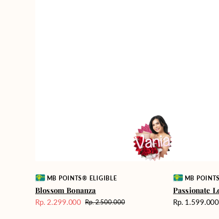
Vendor:
Vendor:
MB POINTS® ELIGIBLE
MB POINTS
Blossom Bonanza
Passionate L
Harga
Rp. 2.299.000
Rp. 1.599.00
Rp. 2.500.000
Harga
Harga
reguler
Sale
reguler