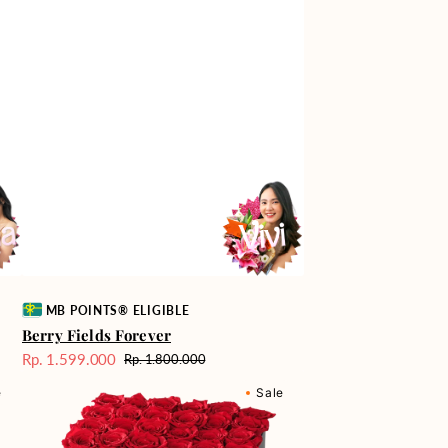
Vendor:
MB POINTS® ELIGIBLE
Berry Fields Forever
Rp. 1.599.000
Rp. 1.800.000
Harga
Harga
Milford
Sale
reguler
e
Sale
Supreme
Box