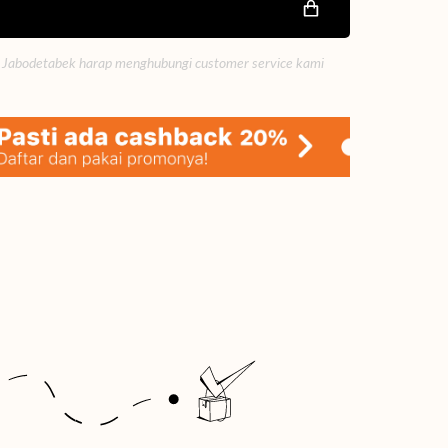
 Jabodetabek harap menghubungi customer service kami