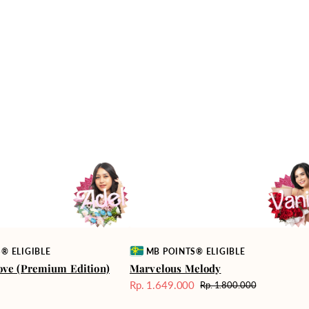
Vendor:
® ELIGIBLE
MB POINTS® ELIGIBLE
ove (Premium Edition)
Marvelous Melody
0
Rp. 1.649.000
Rp. 1.800.000
Harga
Harga
Sale
reguler