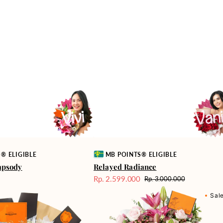
Vendor:
® ELIGIBLE
MB POINTS® ELIGIBLE
apsody
Relayed Radiance
0
Rp. 2.599.000
Rp. 3.000.000
Harga
Harga
Marvelous
Sale
reguler
Sal
Melody