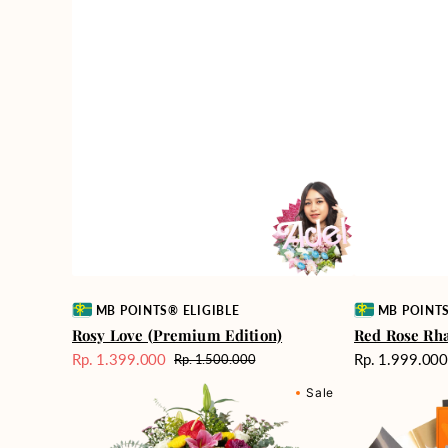
Vendor:
Vendor:
MB POINTS® ELIGIBLE
MB POINTS
Rosy Love (Premium Edition)
Red Rose Rh
Harga
Rp. 1.399.000
Rp. 1.999.00
Rp. 1.500.000
Harga
Harga
reguler
Blossom
Passionate
Sale
reguler
Sale
Bonanza
Love
(Premium
Edition)