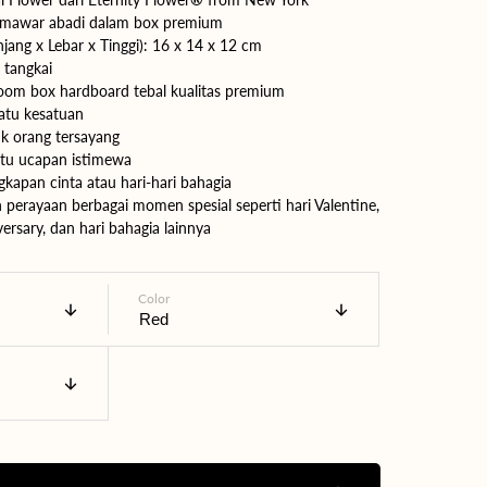
 mawar abadi dalam box premium
jang x Lebar x Tinggi): 16 x 14 x 12 cm
Buka
 tangkai
media
oom box hardboard tebal kualitas premium
1
di
atu kesatuan
tampilan
k orang tersayang
galeri
rtu ucapan istimewa
kapan cinta atau hari-hari bahagia
erayaan berbagai momen spesial seperti hari Valentine,
ersary, dan hari bahagia lainnya
Color