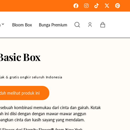
Keranjang
a
Bloom Box
Bunga Premium
ebaran
omen's Day
Basic Box
raduation
ove & Romance
ak & gratis ongkir seluruh Indonesia
ousewarming
ah melihat produk ini
et Well
 sebuah kombinasi memukau dari cinta dan gairah. Kotak
ympathy
dah ini diisi dengan dengan mawar-mawar anggun
angkan cinta dan kasih sayang yang mendalam.
 Flower dari Eternity Flower
®
from New York