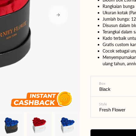
Rangkaian bunga
Yogyakarta
Ukuran kotak (Pan
Jumlah bunga: 12
Bali
Disusun dalam bl
Terangkai dalam s
Kado terbaik untu
Gratis custom ka
Cocok sebagai ung
Menyempurnakan p
ulang tahun, anniv
Box
Style