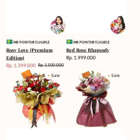
Vendor:
Vendor:
MB POINTS® ELIGIBLE
MB POINTS® ELIGIBLE
Rosy Love (Premium
Red Rose Rhapsody
Harga
Edition)
Rp. 1.999.000
reguler
Rp. 1.399.000
Rp. 1.500.000
Harga
Harga
Relayed
Berry
Sale
reguler
Sale
Sale
Radiance
Fields
Forever