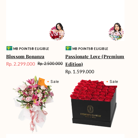
Vendor:
Vendor:
MB POINTS® ELIGIBLE
MB POINTS® ELIGIBLE
Blossom Bonanza
Passionate Love (Premium
Rp. 2.299.000
Edition)
Rp. 2.500.000
Harga
Harga
Harga
Rp. 1.599.000
Sale
reguler
reguler
Marvelous
Milford
Sale
Sale
Melody
Supreme
Box