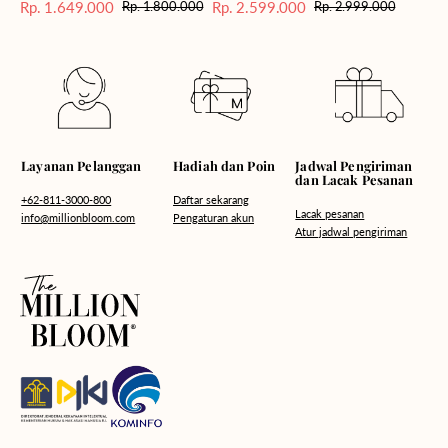
Rp. 1.649.000
Rp. 2.599.000
Rp. 1.800.000
Rp. 2.999.000
Harga
Harga
Harga
Harga
Sale
reguler
Sale
reguler
Hadiah dan Poin
Layanan Pelanggan
Jadwal Pengiriman
dan Lacak Pesanan
Daftar sekarang
+62-811-3000-800
Lacak pesanan
Pengaturan akun
info@millionbloom.com
Atur jadwal pengiriman