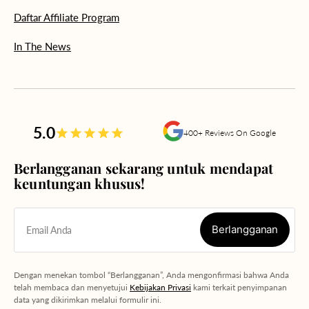
Daftar Affiliate Program
In The News
5.0
400+ Reviews On Google
Berlangganan sekarang untuk mendapat
keuntungan khusus!
Berlangganan
Email Anda
Berlangganan
Dengan menekan tombol “Berlangganan”, Anda mengonfirmasi bahwa Anda
telah membaca dan menyetujui
Kebijakan Privasi
kami terkait penyimpanan
data yang dikirimkan melalui formulir ini.