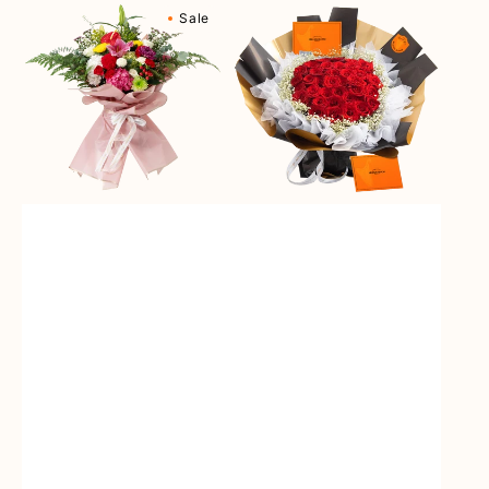
Blossom
Passionate
Sale
reguler
Sale
reguler
Sale
Bonanza
Love
(Premium
Edition)