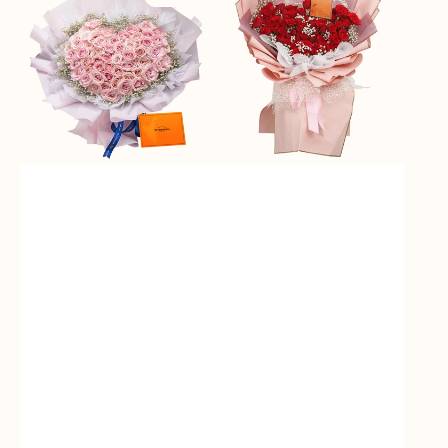
Love
Rose
(Premium
Rhapsody
Edition)