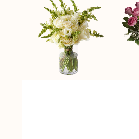
Elegance
Enchantment