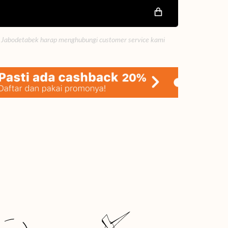
 Jabodetabek harap menghubungi customer service kami