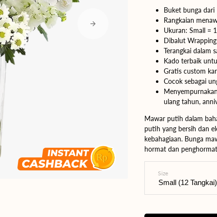
Buket bunga dari 
Yogyakarta
Rangkaian menawa
Ukuran:
Small
= 1
Bali
Dibalut Wrapping
Terangkai dalam s
Kado terbaik untu
Gratis custom ka
Cocok sebagai un
Menyempurnakan p
ulang tahun, anniv
Mawar putih dalam bah
putih yang bersih dan e
kebahagiaan. Bunga mawar
hormat dan penghormat
Size