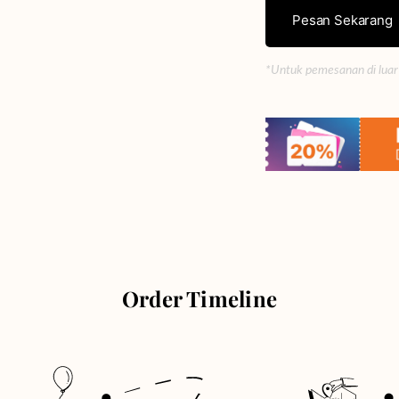
Pesan Sekarang
*Untuk pemesanan di luar
Order Timeline