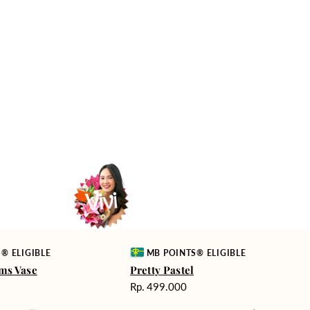
Vendor:
® ELIGIBLE
MB POINTS® ELIGIBLE
ms Vase
Pretty Pastel
Harga
Rp. 499.000
reguler
Vibrant