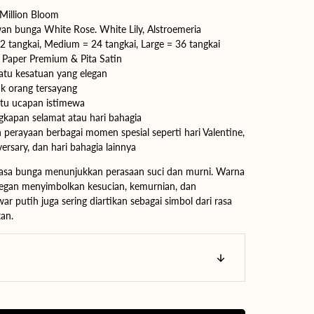
Million Bloom
n bunga White Rose. White Lily, Alstroemeria
2 tangkai,
Medium
= 24 tangkai,
Large
= 36 tangkai
 Paper Premium & Pita Satin
Buka
media
atu kesatuan yang elegan
2
k orang tersayang
di
rtu ucapan istimewa
tampilan
galeri
gkapan selamat atau hari bahagia
erayaan berbagai momen spesial seperti hari Valentine,
ersary, dan hari bahagia lainnya
asa bunga menunjukkan perasaan suci dan murni. Warna
legan menyimbolkan kesucian, kemurnian, dan
 putih juga sering diartikan sebagai simbol dari rasa
an.