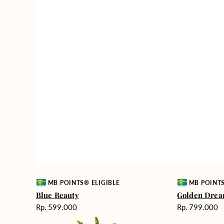
Vendor:
Vendor:
MB POINTS® ELIGIBLE
MB POINTS
Blue Beauty
Golden Drea
Harga
Harga
Rp. 599.000
Rp. 799.000
reguler
reguler
Pure
Rose