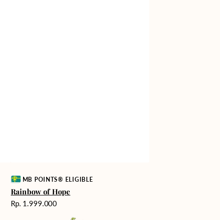
Vendor:
MB POINTS® ELIGIBLE
Rainbow of Hope
Harga
Rp. 1.999.000
reguler
White