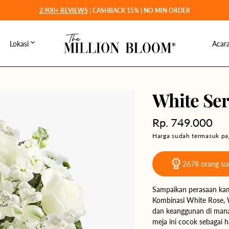
2.900+ REVIEWS
|
CASHBACK 15% | NO MIN ORDER
Lokasi
Acar
Jakarta
r →
Jawa & Bali
L
Depok
Medan
emium
Sumatra
W
White Ser
Tangerang
Palembang
Manado
Sulawesi
G
Harga
Rp. 749.000
Bekasi
Padang
Makassar
Balikpapan
Kalimantan
L
reguler
Harga sudah termasuk paj
Bogor
Pekanbaru
Palu
Banjarmasin
H
2678
orang sud
Bandung
Batam
Pontianak
G
Surabaya
Binjai
Samarinda
Sampaikan perasaan kam
S
Kombinasi White Rose, 
Semarang
Lampung
dan keanggunan di mana
meja ini cocok sebagai 
Solo