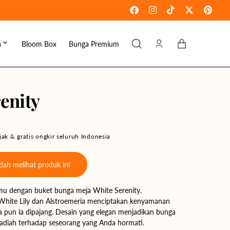
Keranjang
a
Bloom Box
Bunga Premium
ebaran
omen's Day
enity
raduation
ove & Romance
ak & gratis ongkir seluruh Indonesia
ousewarming
ah melihat produk ini
et Well
u dengan buket bunga meja White Serenity.
ympathy
White Lily dan Alstroemeria menciptakan kenyamanan
 pun ia dipajang. Desain yang elegan menjadikan bunga
hadiah terhadap seseorang yang Anda hormati.