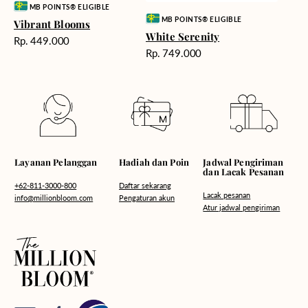
Vendor:
MB POINTS® ELIGIBLE
Vendor:
MB POINTS® ELIGIBLE
Vibrant Blooms
White Serenity
Harga
Rp. 449.000
Harga
reguler
Rp. 749.000
reguler
Hadiah dan Poin
Layanan Pelanggan
Jadwal Pengiriman
dan Lacak Pesanan
Daftar sekarang
+62-811-3000-800
Lacak pesanan
Pengaturan akun
info@millionbloom.com
Atur jadwal pengiriman