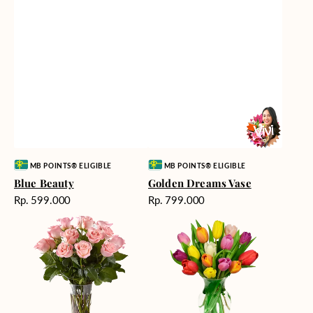
Vendor:
Vendor:
MB POINTS® ELIGIBLE
MB POINTS® ELIGIBLE
Blue Beauty
Golden Dreams Vase
Harga
Harga
Rp. 599.000
Rp. 799.000
reguler
reguler
Pretty
Rainbow
Pastel
of
Hope