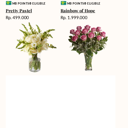
Vendor:
Vendor:
MB POINTS® ELIGIBLE
MB POINTS® ELIGIBLE
Pretty Pastel
Rainbow of Hope
Harga
Harga
Rp. 499.000
Rp. 1.999.000
reguler
reguler
Pure
Rose
Elegance
Enchantment