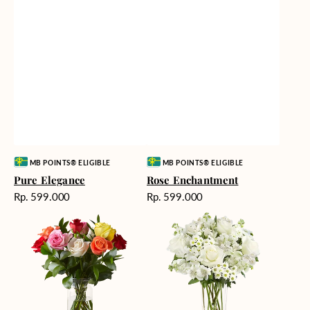
Vendor:
Vendor:
MB POINTS® ELIGIBLE
MB POINTS® ELIGIBLE
Pure Elegance
Rose Enchantment
Harga
Harga
Rp. 599.000
Rp. 599.000
reguler
reguler
Vibrant
White
Blooms
Serenity