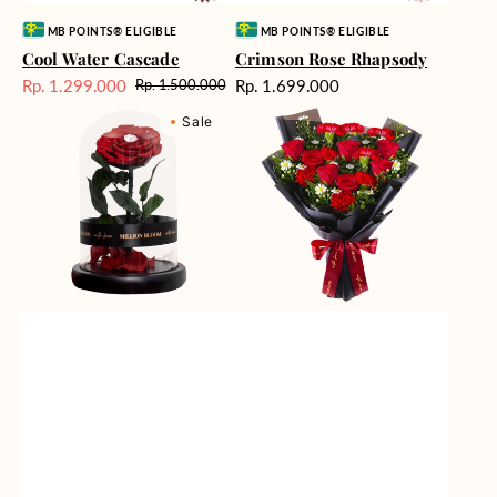
Vendor:
Vendor:
MB POINTS® ELIGIBLE
MB POINTS® ELIGIBLE
Cool Water Cascade
Crimson Rose Rhapsody
Harga
Rp. 1.299.000
Rp. 1.699.000
Rp. 1.500.000
Harga
Harga
reguler
Eternal
Fiery
Sale
reguler
Sale
Rose
Passion
Flower