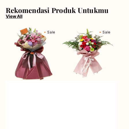
Rekomendasi Produk Untukmu
View All
Berry
Blossom
Sale
Sale
Fields
Bonanza
Forever