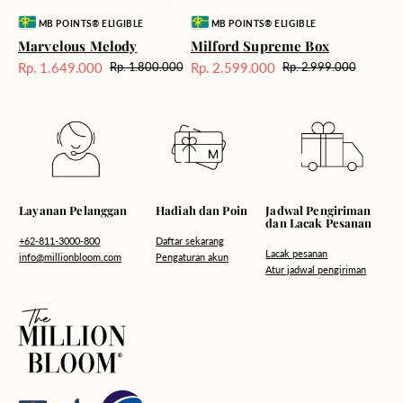
Vendor:
Vendor:
MB POINTS® ELIGIBLE
MB POINTS® ELIGIBLE
Marvelous Melody
Milford Supreme Box
Rp. 1.649.000
Rp. 2.599.000
Rp. 1.800.000
Rp. 2.999.000
Harga
Harga
Harga
Harga
Sale
reguler
Sale
reguler
Hadiah dan Poin
Layanan Pelanggan
Jadwal Pengiriman
dan Lacak Pesanan
Daftar sekarang
+62-811-3000-800
Lacak pesanan
Pengaturan akun
info@millionbloom.com
Atur jadwal pengiriman