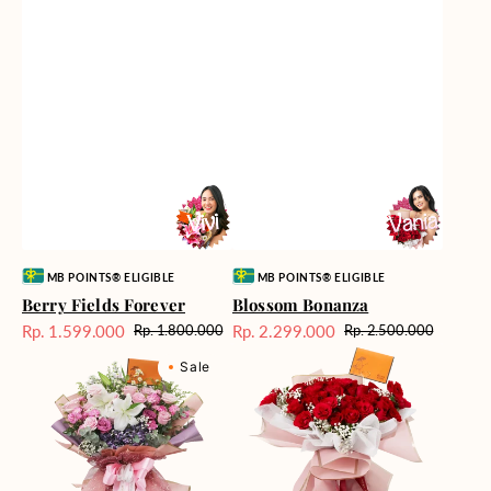
Vendor:
Vendor:
MB POINTS® ELIGIBLE
MB POINTS® ELIGIBLE
Berry Fields Forever
Blossom Bonanza
Rp. 1.599.000
Rp. 2.299.000
Rp. 1.800.000
Rp. 2.500.000
Harga
Harga
Harga
Harga
Cool
Crimson
Sale
reguler
Sale
reguler
Sale
Water
Rose
Cascade
Rhapsody