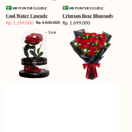
Vendor:
Vendor:
MB POINTS® ELIGIBLE
MB POINTS® ELIGIBLE
Cool Water Cascade
Crimson Rose Rhapsody
Harga
Rp. 1.299.000
Rp. 1.699.000
Rp. 1.500.000
Harga
Harga
reguler
Eternal
Fiery
Sale
reguler
Sale
Rose
Passion
Flower