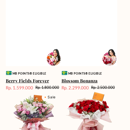
Vendor:
Vendor:
MB POINTS® ELIGIBLE
MB POINTS® ELIGIBLE
Berry Fields Forever
Blossom Bonanza
Rp. 1.599.000
Rp. 2.299.000
Rp. 1.800.000
Rp. 2.500.000
Harga
Harga
Harga
Harga
Cool
Crimson
Sale
reguler
Sale
reguler
Sale
Water
Rose
Cascade
Rhapsody