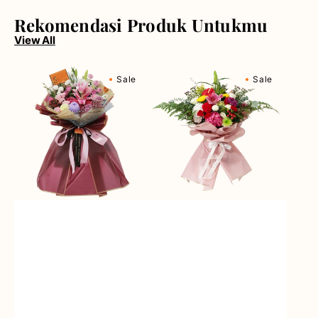
Rekomendasi Produk Untukmu
View All
Berry
Blossom
Sale
Sale
Fields
Bonanza
Forever