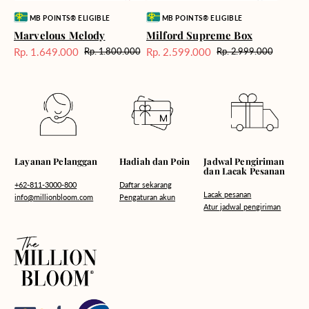
Vendor:
Vendor:
MB POINTS® ELIGIBLE
MB POINTS® ELIGIBLE
Marvelous Melody
Milford Supreme Box
Rp. 1.649.000
Rp. 2.599.000
Rp. 1.800.000
Rp. 2.999.000
Harga
Harga
Harga
Harga
Sale
reguler
Sale
reguler
Hadiah dan Poin
Layanan Pelanggan
Jadwal Pengiriman
dan Lacak Pesanan
Daftar sekarang
+62-811-3000-800
Lacak pesanan
Pengaturan akun
info@millionbloom.com
Atur jadwal pengiriman