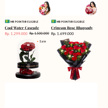
Vendor:
Vendor:
MB POINTS® ELIGIBLE
MB POINTS® ELIGIBLE
Cool Water Cascade
Crimson Rose Rhapsody
Harga
Rp. 1.299.000
Rp. 1.699.000
Rp. 1.500.000
Harga
Harga
reguler
Eternal
Fiery
Sale
reguler
Sale
Rose
Passion
Flower