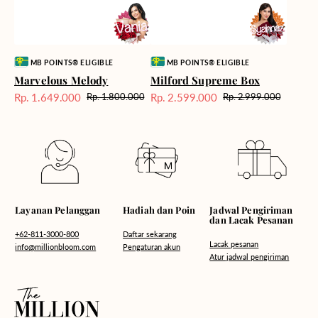
Vendor:
Vendor:
MB POINTS® ELIGIBLE
MB POINTS® ELIGIBLE
Marvelous Melody
Milford Supreme Box
Rp. 1.649.000
Rp. 2.599.000
Rp. 1.800.000
Rp. 2.999.000
Harga
Harga
Harga
Harga
Sale
reguler
Sale
reguler
Hadiah dan Poin
Layanan Pelanggan
Jadwal Pengiriman
dan Lacak Pesanan
Daftar sekarang
+62-811-3000-800
Lacak pesanan
Pengaturan akun
info@millionbloom.com
Atur jadwal pengiriman