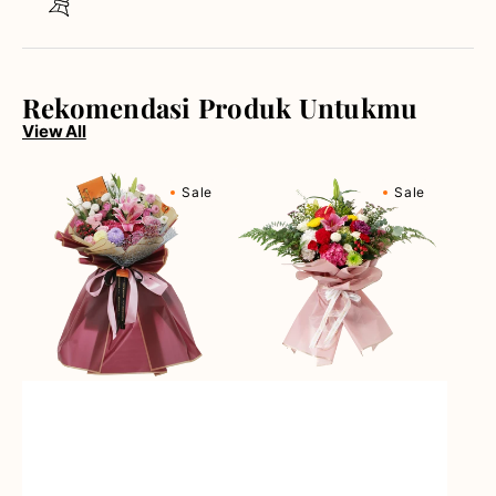
Rekomendasi Produk Untukmu
View All
Berry
Blossom
Sale
Sale
Fields
Bonanza
Forever