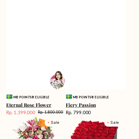
Vendor:
Vendor:
MB POINTS® ELIGIBLE
MB POINTS® ELIGIBLE
Eternal Rose Flower
Fiery Passion
Harga
Rp. 1.399.000
Rp. 799.000
Rp. 1.800.000
Harga
Harga
reguler
Marvelous
Milford
Sale
reguler
Sale
Sale
Melody
Supreme
Box