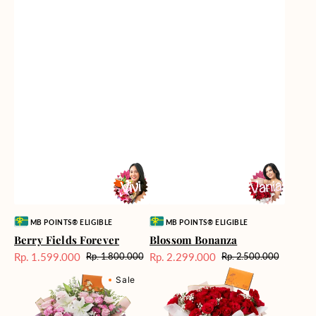
Vendor:
Vendor:
MB POINTS® ELIGIBLE
MB POINTS® ELIGIBLE
Berry Fields Forever
Blossom Bonanza
Rp. 1.599.000
Rp. 2.299.000
Rp. 1.800.000
Rp. 2.500.000
Harga
Harga
Harga
Harga
Cool
Crimson
Sale
reguler
Sale
reguler
Sale
Water
Rose
Cascade
Rhapsody