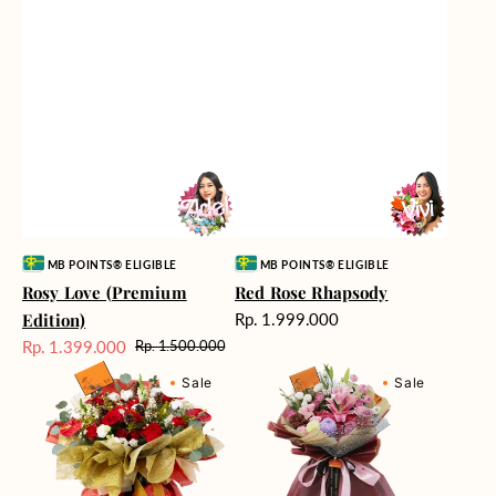
Vendor:
Vendor:
MB POINTS® ELIGIBLE
MB POINTS® ELIGIBLE
Rosy Love (Premium
Red Rose Rhapsody
Harga
Edition)
Rp. 1.999.000
reguler
Rp. 1.399.000
Rp. 1.500.000
Harga
Harga
Relayed
Berry
Sale
reguler
Sale
Sale
Radiance
Fields
Forever