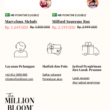
Vendor:
Vendor:
MB POINTS® ELIGIBLE
MB POINTS® ELIGIBLE
Marvelous Melody
Milford Supreme Box
Rp. 1.649.000
Rp. 2.599.000
Rp. 1.800.000
Rp. 2.999.000
Harga
Harga
Harga
Harga
Sale
reguler
Sale
reguler
Hadiah dan Poin
Layanan Pelanggan
Jadwal Pengiriman
dan Lacak Pesanan
Daftar sekarang
+62-811-3000-800
Lacak pesanan
Pengaturan akun
info@millionbloom.com
Atur jadwal pengiriman