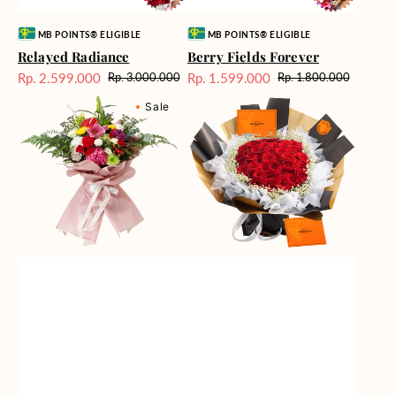
Vendor:
Vendor:
MB POINTS® ELIGIBLE
MB POINTS® ELIGIBLE
Relayed Radiance
Berry Fields Forever
Rp. 2.599.000
Rp. 1.599.000
Rp. 3.000.000
Rp. 1.800.000
Harga
Harga
Harga
Harga
Blossom
Passionate
Sale
reguler
Sale
reguler
Sale
Bonanza
Love
(Premium
Edition)