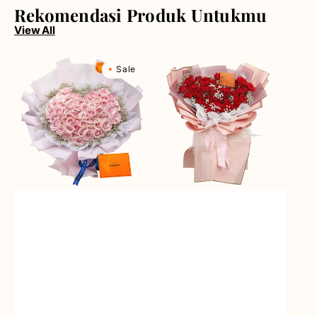
Rekomendasi Produk Untukmu
View All
Rosy
Red
Sale
Love
Rose
(Premium
Rhapsody
Edition)