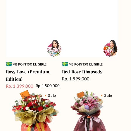
Vendor:
Vendor:
MB POINTS® ELIGIBLE
MB POINTS® ELIGIBLE
Rosy Love (Premium
Red Rose Rhapsody
Harga
Edition)
Rp. 1.999.000
reguler
Rp. 1.399.000
Rp. 1.500.000
Harga
Harga
Relayed
Berry
Sale
reguler
Sale
Sale
Radiance
Fields
Forever