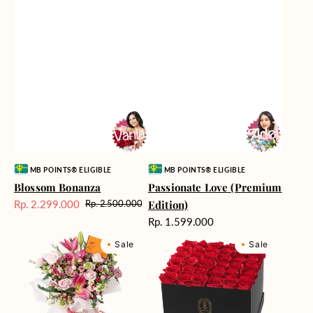
Vendor:
Vendor:
MB POINTS® ELIGIBLE
MB POINTS® ELIGIBLE
Blossom Bonanza
Passionate Love (Premium
Rp. 2.299.000
Edition)
Rp. 2.500.000
Harga
Harga
Harga
Rp. 1.599.000
Sale
reguler
reguler
Marvelous
Milford
Sale
Sale
Melody
Supreme
Box