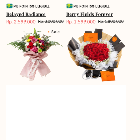
Vendor:
Vendor:
MB POINTS® ELIGIBLE
MB POINTS® ELIGIBLE
Relayed Radiance
Berry Fields Forever
Rp. 2.599.000
Rp. 1.599.000
Rp. 3.000.000
Rp. 1.800.000
Harga
Harga
Harga
Harga
Blossom
Passionate
Sale
reguler
Sale
reguler
Sale
Bonanza
Love
(Premium
Edition)