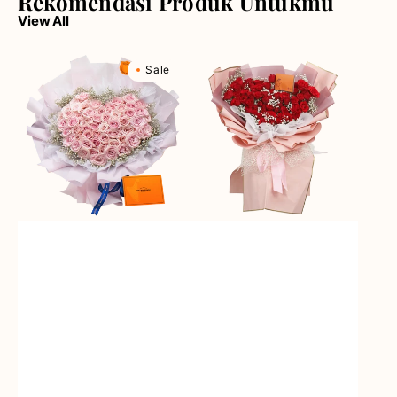
Rekomendasi Produk Untukmu
View All
Rosy
Red
Sale
Love
Rose
(Premium
Rhapsody
Edition)