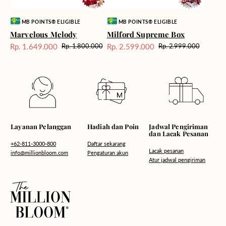
Vendor:
Vendor:
MB POINTS® ELIGIBLE
MB POINTS® ELIGIBLE
Marvelous Melody
Milford Supreme Box
Rp. 1.649.000
Rp. 2.599.000
Rp. 1.800.000
Rp. 2.999.000
Harga
Harga
Harga
Harga
Sale
reguler
Sale
reguler
Hadiah dan Poin
Layanan Pelanggan
Jadwal Pengiriman
dan Lacak Pesanan
Daftar sekarang
+62-811-3000-800
Lacak pesanan
Pengaturan akun
info@millionbloom.com
Atur jadwal pengiriman