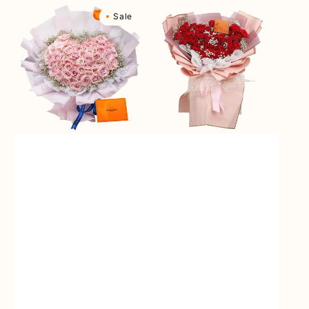
Rosy
Red
Sale
Love
Rose
(Premium
Rhapsody
Edition)