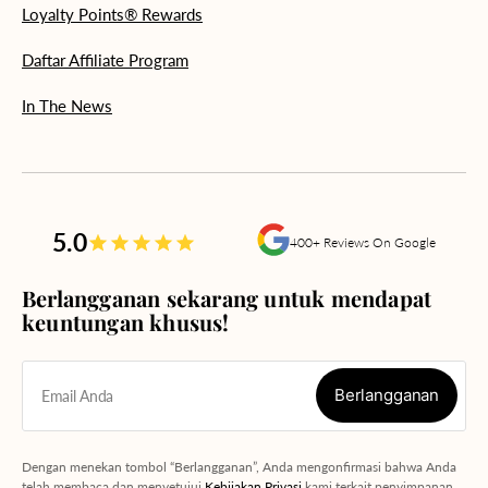
Loyalty Points® Rewards
Daftar Affiliate Program
In The News
5.0
400+ Reviews On Google
Berlangganan sekarang untuk mendapat
keuntungan khusus!
Berlangganan
Email Anda
Berlangganan
Dengan menekan tombol “Berlangganan”, Anda mengonfirmasi bahwa Anda
telah membaca dan menyetujui
Kebijakan Privasi
kami terkait penyimpanan