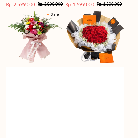
Rp. 2.599.000
Rp. 1.599.000
Rp. 3.000.000
Rp. 1.800.000
Harga
Harga
Harga
Harga
Blossom
Passionate
Sale
reguler
Sale
reguler
Sale
Bonanza
Love
(Premium
Edition)