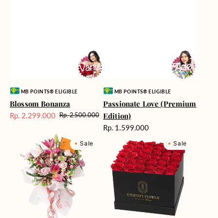
Vendor:
Vendor:
MB POINTS® ELIGIBLE
MB POINTS® ELIGIBLE
Blossom Bonanza
Passionate Love (Premium
Rp. 2.299.000
Edition)
Rp. 2.500.000
Harga
Harga
Harga
Rp. 1.599.000
Sale
reguler
reguler
Marvelous
Milford
Sale
Sale
Melody
Supreme
Box