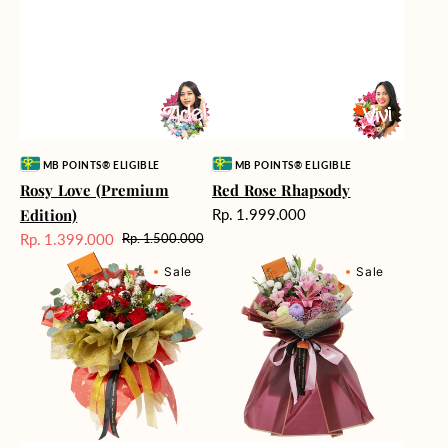
Vendor:
Vendor:
MB POINTS® ELIGIBLE
MB POINTS® ELIGIBLE
Rosy Love (Premium
Red Rose Rhapsody
Harga
Edition)
Rp. 1.999.000
reguler
Rp. 1.399.000
Rp. 1.500.000
Harga
Harga
Relayed
Berry
Sale
reguler
Sale
Sale
Radiance
Fields
Forever