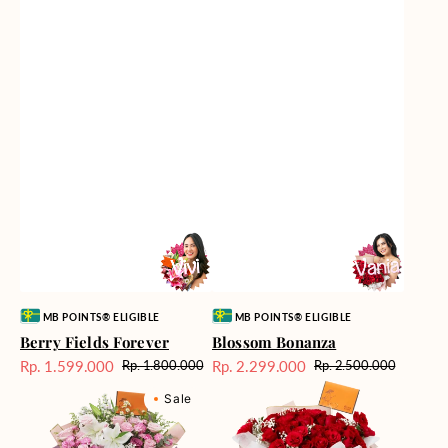
Vendor:
Vendor:
MB POINTS® ELIGIBLE
MB POINTS® ELIGIBLE
Berry Fields Forever
Blossom Bonanza
Rp. 1.599.000
Rp. 2.299.000
Rp. 1.800.000
Rp. 2.500.000
Harga
Harga
Harga
Harga
Cool
Crimson
Sale
reguler
Sale
reguler
Sale
Water
Rose
Cascade
Rhapsody