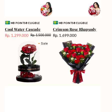
Vendor:
Vendor:
MB POINTS® ELIGIBLE
MB POINTS® ELIGIBLE
Cool Water Cascade
Crimson Rose Rhapsody
Harga
Rp. 1.299.000
Rp. 1.699.000
Rp. 1.500.000
Harga
Harga
reguler
Eternal
Fiery
Sale
reguler
Sale
Rose
Passion
Flower