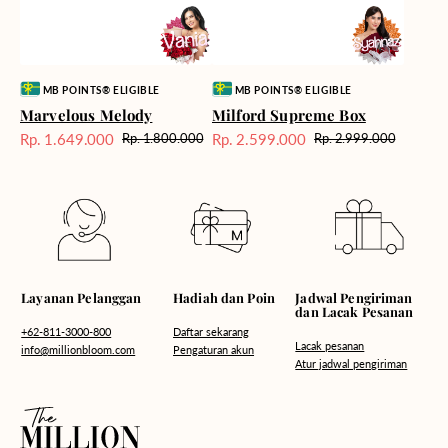
Vendor:
Vendor:
MB POINTS® ELIGIBLE
MB POINTS® ELIGIBLE
Marvelous Melody
Milford Supreme Box
Rp. 1.649.000
Rp. 2.599.000
Rp. 1.800.000
Rp. 2.999.000
Harga
Harga
Harga
Harga
Sale
reguler
Sale
reguler
Hadiah dan Poin
Layanan Pelanggan
Jadwal Pengiriman
dan Lacak Pesanan
Daftar sekarang
+62-811-3000-800
Lacak pesanan
Pengaturan akun
info@millionbloom.com
Atur jadwal pengiriman