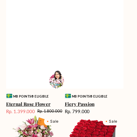
Vendor:
Vendor:
MB POINTS® ELIGIBLE
MB POINTS® ELIGIBLE
Eternal Rose Flower
Fiery Passion
Harga
Rp. 1.399.000
Rp. 799.000
Rp. 1.800.000
Harga
Harga
reguler
Marvelous
Milford
Sale
reguler
Sale
Sale
Melody
Supreme
Box