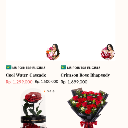
Vendor:
Vendor:
MB POINTS® ELIGIBLE
MB POINTS® ELIGIBLE
Cool Water Cascade
Crimson Rose Rhapsody
Harga
Rp. 1.299.000
Rp. 1.699.000
Rp. 1.500.000
Harga
Harga
reguler
Eternal
Fiery
Sale
reguler
Sale
Rose
Passion
Flower