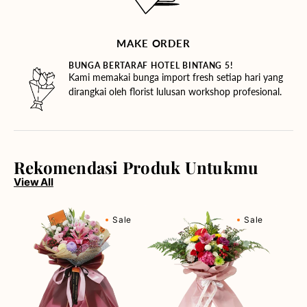
MAKE ORDER
BUNGA BERTARAF HOTEL BINTANG 5!
Kami memakai bunga import fresh setiap hari yang
dirangkai oleh florist lulusan workshop profesional.
Rekomendasi Produk Untukmu
View All
Berry
Blossom
Sale
Sale
Fields
Bonanza
Forever