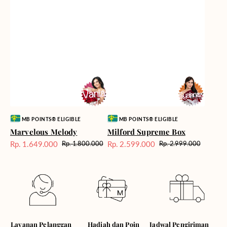
Vendor:
Vendor:
MB POINTS® ELIGIBLE
MB POINTS® ELIGIBLE
Marvelous Melody
Milford Supreme Box
Rp. 1.649.000
Rp. 2.599.000
Rp. 1.800.000
Rp. 2.999.000
Harga
Harga
Harga
Harga
Sale
reguler
Sale
reguler
Hadiah dan Poin
Layanan Pelanggan
Jadwal Pengiriman