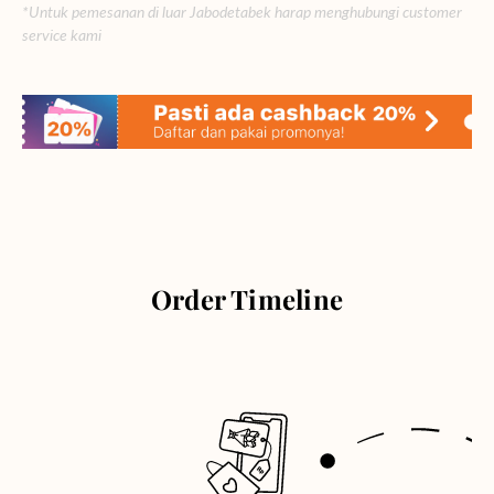
*Untuk pemesanan di luar Jabodetabek harap menghubungi customer
service kami
Order Timeline