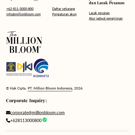
dan Lacak Pesanan
Daftar sekarang
+62-811-3000-800
Lacak pesanan
Pengaturan akun
info@millionbloom.com
Atur jadwal pengiriman
© Hak Cipta,
PT. Million Bloom Indonesia
, 2026
Corporate Inquiry:
corporate@millionbloom.com
+628113000800