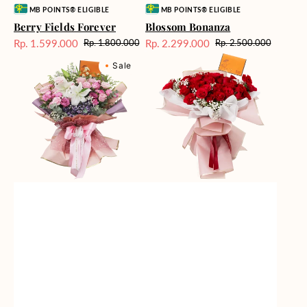
Vendor:
Vendor:
MB POINTS® ELIGIBLE
MB POINTS® ELIGIBLE
Berry Fields Forever
Blossom Bonanza
Rp. 1.599.000
Rp. 2.299.000
Rp. 1.800.000
Rp. 2.500.000
Harga
Harga
Harga
Harga
Cool
Crimson
Sale
reguler
Sale
reguler
Sale
Water
Rose
Cascade
Rhapsody