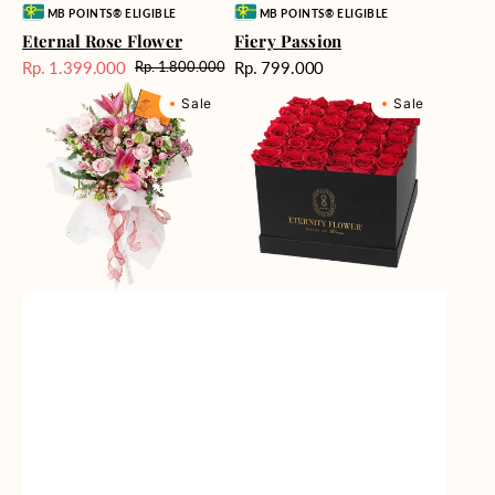
Vendor:
Vendor:
MB POINTS® ELIGIBLE
MB POINTS® ELIGIBLE
Eternal Rose Flower
Fiery Passion
Harga
Rp. 1.399.000
Rp. 799.000
Rp. 1.800.000
Harga
Harga
reguler
Marvelous
Milford
Sale
reguler
Sale
Sale
Melody
Supreme
Box