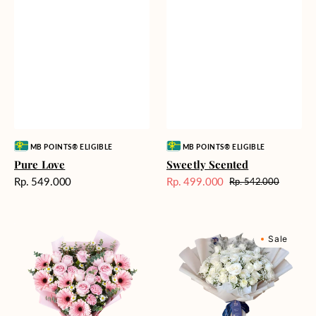
Vendor:
Vendor:
MB POINTS® ELIGIBLE
MB POINTS® ELIGIBLE
Pure Love
Sweetly Scented
Harga
Rp. 549.000
Rp. 499.000
Rp. 542.000
Harga
Harga
reguler
Sale
reguler
Pink
Winter
Sale
Perfection
Wonderland