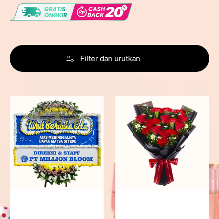
Filter dan urutkan
Never
Fiery
Forgotten
Passion
-
Bunga
Papan