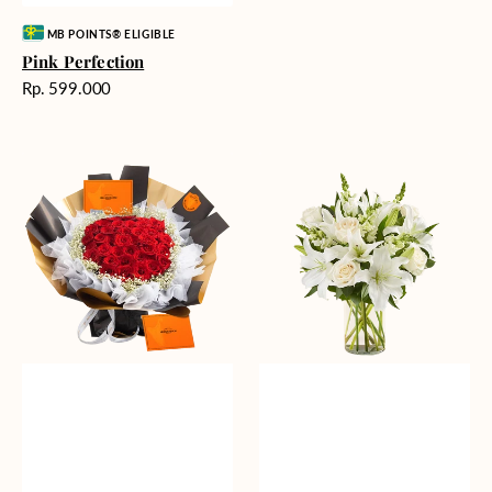
Vendor:
MB POINTS® ELIGIBLE
Pink Perfection
Harga
Rp. 599.000
reguler
Passionate
Heavenly
Love
Whites