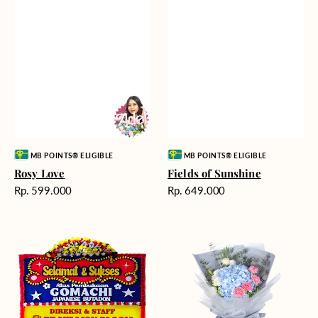
Vendor:
Vendor:
MB POINTS® ELIGIBLE
MB POINTS® ELIGIBLE
Rosy Love
Fields of Sunshine
Harga
Harga
Rp. 599.000
Rp. 649.000
reguler
reguler
Milestone
Delicate
Moment
Beauty
-
Bunga
Papan