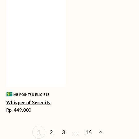
Vendor:
MB POINTS® ELIGIBLE
Whisper of Serenity
Harga
Rp. 449.000
reguler
1
2
3
…
16