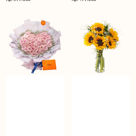
reguler
reguler
Rosy
Fields
Love
of
Sunshine