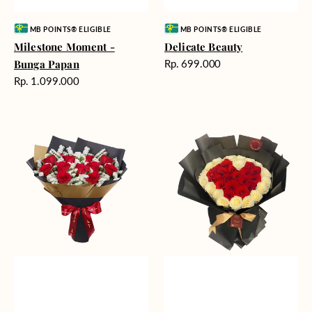
Vendor:
Vendor:
MB POINTS® ELIGIBLE
MB POINTS® ELIGIBLE
Milestone Moment -
Delicate Beauty
Harga
Bunga Papan
Rp. 699.000
reguler
Harga
Rp. 1.099.000
reguler
Blushing
Endless
Rose
Love
Snow