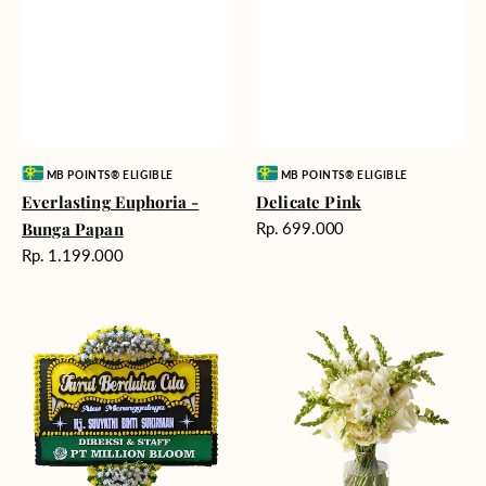
Vendor:
Vendor:
MB POINTS® ELIGIBLE
MB POINTS® ELIGIBLE
Everlasting Euphoria -
Delicate Pink
Harga
Bunga Papan
Rp. 699.000
reguler
Harga
Rp. 1.199.000
reguler
Precious
Pure
Memories
Elegance
-
Bunga
Papan