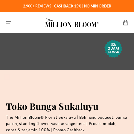
Langsung
2.900+ REVIEWS
|
CASHBACK 15% | NO MIN ORDER
ke
konten
Keranjan
Toko Bunga Sukaluyu
The Million Bloom® Florist Sukaluyu | Beli hand bouquet, bunga
papan, standing flower, vase arrangement | Proses mudah,
cepat & terjamin 100% | Promo Cashback