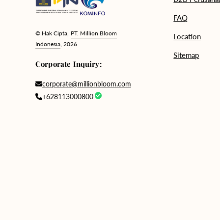
FAQ
© Hak Cipta,
PT. Million Bloom
Location
Indonesia
, 2026
Sitemap
Corporate Inquiry:
corporate@millionbloom.com
+628113000800