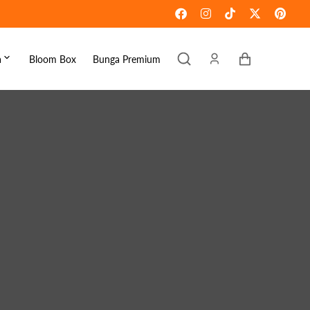
Keranjang
a
Bloom Box
Bunga Premium
ebaran
omen's Day
raduation
ove & Romance
ousewarming
et Well
ympathy