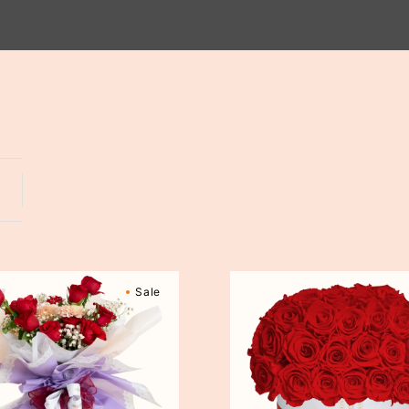
Yogyakarta
Bali
Yorkshire
Sale
Superdome
Box