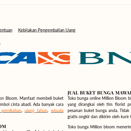
tentuan
Kebijakan Pengembalian Uang
S
JUAL BUKET BUNGA MAWA
lion Bloom. Manfaat membeli buket
Toko bunga online Million Bloom bisa menjang
badi. Ada banyak cara
yang dirangkai oleh tim florist profesional Millio
 pernikahan
,
ulang tahun
,
wisuda
pesanan buket bunga anda. Tidak 
gratis ongkir dan dikirim oleh kurir
OOM
Toko bunga Million bloom menerim