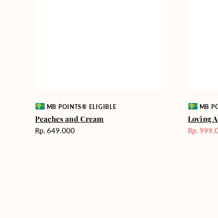
Vendor:
Vendor:
MB POINTS® ELIGIBLE
MB PO
Peaches and Cream
Loving A
Harga
Rp. 649.000
Rp. 999.
Harga
reguler
Sale