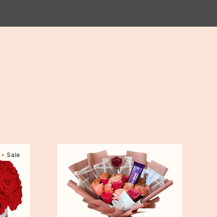
Kahala
Sale
Pink
Delight