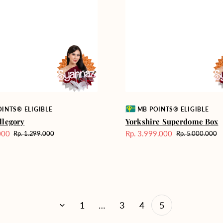
Vendor:
INTS® ELIGIBLE
MB POINTS® ELIGIBLE
llegory
Yorkshire Superdome Box
000
Rp. 3.999.000
Rp. 1.299.000
Rp. 5.000.000
Harga
Harga
Harga
reguler
Sale
reguler
1
…
3
4
5