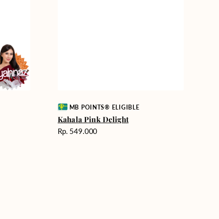
Vendor:
MB POINTS® ELIGIBLE
Kahala Pink Delight
Harga
Rp. 549.000
reguler