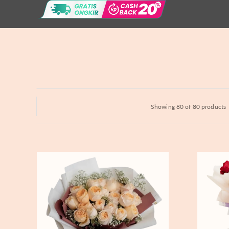
Hydrangeas
Baby's Breath
Bloom Boxes
Showing 80 of 80 products
Peaches
Loving
and
Allegory
Cream