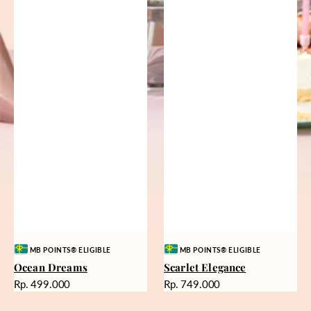
Vendor:
Vendor:
MB POINTS® ELIGIBLE
MB POINTS® ELIGIBLE
Ocean Dreams
Scarlet Elegance
Harga
Harga
Rp. 499.000
Rp. 749.000
reguler
reguler