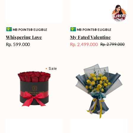
Vendor:
Vendor:
MB POINTS® ELIGIBLE
MB POINTS® ELIGIBLE
Whispering Love
My Fated Valentine
Harga
Rp. 599.000
Rp. 2.499.000
Rp. 2.799.000
Harga
Harga
reguler
Sale
reguler
Belmont
Yellow
Sale
Classic
Haze
Box