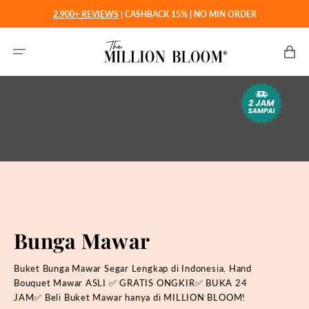
Langsung
2.900+ REVIEWS
|
CASHBACK 15% | NO MIN ORDER
ke
konten
Keranjan
Bunga Mawar
Buket Bunga Mawar Segar Lengkap di Indonesia. Hand
Bouquet Mawar ASLI ✅ GRATIS ONGKIR✅ BUKA 24
JAM✅
Beli Buket Mawar hanya di MILLION BLOOM!