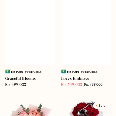
Vendor:
Vendor:
MB POINTS® ELIGIBLE
MB POINTS® ELIGIBLE
Graceful Blooms
Loves Embrace
Harga
Rp. 599.000
Rp. 649.000
Rp. 789.000
Harga
Harga
reguler
Sale
reguler
Whispering
My
Sale
Love
Fated
Valentine