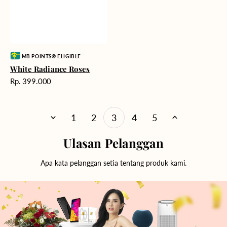
Vendor:
MB POINTS® ELIGIBLE
White Radiance Roses
Harga
Rp. 399.000
reguler
1
2
3
4
5
Ulasan Pelanggan
Apa kata pelanggan setia tentang produk kami.