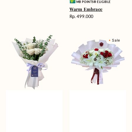
Vendor:
MB POINTS® ELIGIBLE
Warm Embrace
Harga
Rp. 499.000
reguler
Graceful
Loves
Sale
Blooms
Embrace