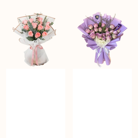
Sale
reguler
Pink
Dolcetto
Charm
Delight
Roses