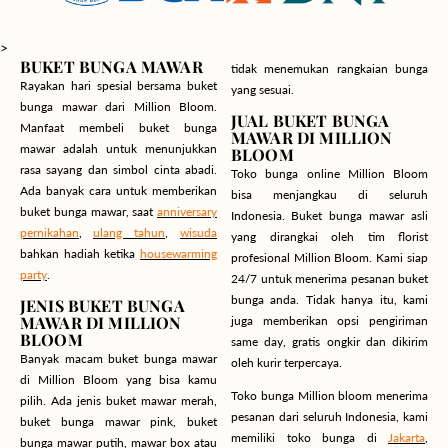
>
BUKET BUNGA MAWAR
tidak menemukan rangkaian bunga
Rayakan hari spesial bersama buket
yang sesuai.
bunga mawar dari Million Bloom.
JUAL BUKET BUNGA
Manfaat membeli buket bunga
MAWAR DI MILLION
mawar adalah untuk menunjukkan
BLOOM
rasa sayang dan simbol cinta abadi.
Toko bunga online Million Bloom
Ada banyak cara untuk memberikan
bisa menjangkau di seluruh
buket bunga mawar, saat
anniversary
Indonesia. Buket bunga mawar asli
pernikahan
,
ulang tahun
,
wisuda
yang dirangkai oleh tim florist
bahkan hadiah ketika
housewarming
profesional Million Bloom. Kami siap
party
.
24/7 untuk menerima pesanan buket
bunga anda. Tidak hanya itu, kami
JENIS BUKET BUNGA
MAWAR DI MILLION
juga memberikan opsi pengiriman
BLOOM
same day, gratis ongkir dan dikirim
Banyak macam buket bunga mawar
oleh kurir terpercaya.
di Million Bloom yang bisa kamu
Toko bunga Million bloom menerima
pilih. Ada jenis buket mawar merah,
pesanan dari seluruh Indonesia, kami
buket bunga mawar pink, buket
memiliki toko bunga di
Jakarta
,
bunga mawar putih, mawar box atau