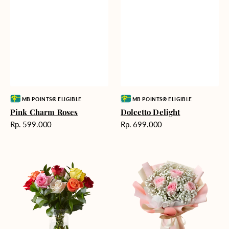
Vendor:
Vendor:
MB POINTS® ELIGIBLE
MB POINTS® ELIGIBLE
Pink Charm Roses
Dolcetto Delight
Harga
Harga
Rp. 599.000
Rp. 699.000
reguler
reguler
Vibrant
Rosy
Blooms
Breath
Bliss