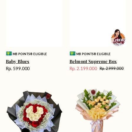
Vendor:
Vendor:
MB POINTS® ELIGIBLE
MB POINTS® ELIGIBLE
Baby Blues
Belmont Supreme Box
Harga
Rp. 599.000
Rp. 2.199.000
Rp. 2.999.000
Harga
Harga
reguler
Sale
reguler
Forever
Warm
In
Embrace
Love