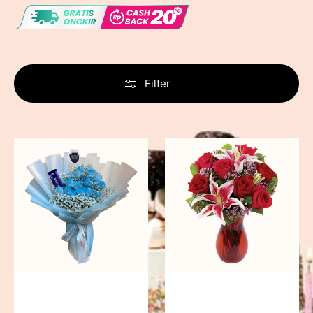
Filter
Ocean
Scarlet
Dreams
Elegance