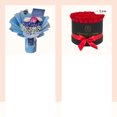
Baby
Belmont
Sale
Blues
Supreme
Box