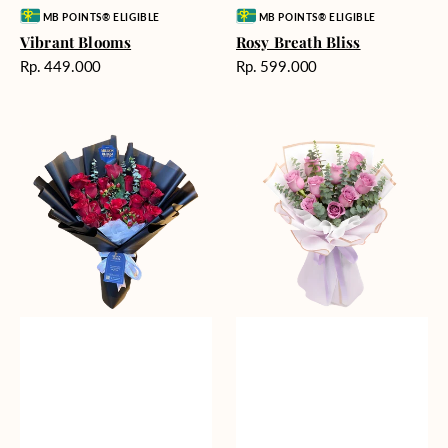
Vendor:
Vendor:
MB POINTS® ELIGIBLE
MB POINTS® ELIGIBLE
Vibrant Blooms
Rosy Breath Bliss
Harga
Harga
Rp. 449.000
Rp. 599.000
reguler
reguler
Forever
Lilac
Yours
Love