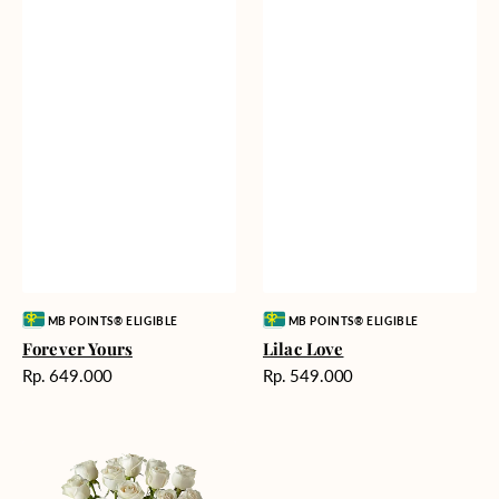
Vendor:
Vendor:
MB POINTS® ELIGIBLE
MB POINTS® ELIGIBLE
Forever Yours
Lilac Love
Harga
Harga
Rp. 649.000
Rp. 549.000
reguler
reguler
White
Radiance
Roses