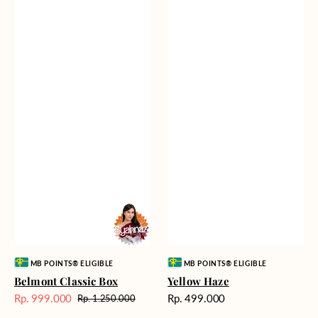
Vendor:
Vendor:
MB POINTS® ELIGIBLE
MB POINTS® ELIGIBLE
Belmont Classic Box
Yellow Haze
Harga
Rp. 999.000
Rp. 499.000
Rp. 1.250.000
Harga
Harga
reguler