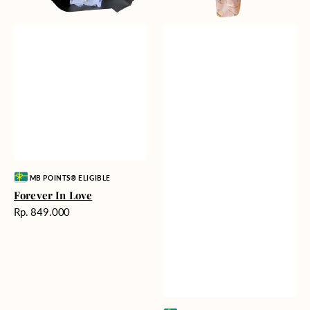
Vendor:
MB POINTS® ELIGIBLE
Forever In Love
Harga
Rp. 849.000
reguler