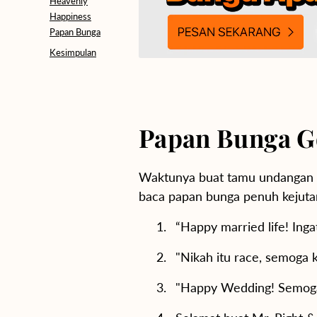
Heavenly
Happiness
Papan Bunga
Kesimpulan
Papan Bunga G
Waktunya buat tamu undangan ng
baca papan bunga penuh kejutan
“Happy married life! Inga
"Nikah itu race, semoga k
"Happy Wedding! Semoga 