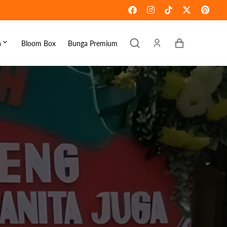
Keranjang
a
Bloom Box
Bunga Premium
ebaran
omen's Day
raduation
ove & Romance
ousewarming
et Well
ympathy