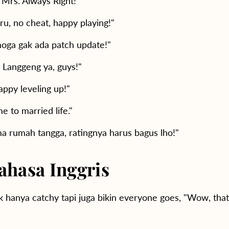
 Mrs. Always Right!"
u, no cheat, happy playing!"
emoga gak ada patch update!"
 Langgeng ya, guys!"
appy leveling up!"
 to married life."
 rumah tangga, ratingnya harus bagus lho!"
hasa Inggris
hanya catchy tapi juga bikin everyone goes, "Wow, that'