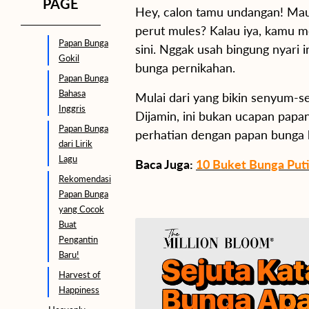
PAGE
Hey, calon tamu undangan! Mau
perut mules? Kalau iya, kamu m
Papan Bunga
sini. Nggak usah bingung nyari 
Gokil
bunga pernikahan.
Papan Bunga
Bahasa
Mulai dari yang bikin senyum-s
Inggris
Dijamin, ini bukan ucapan papan
Papan Bunga
perhatian dengan papan bunga k
dari Lirik
Lagu
Baca Juga:
10 Buket Bunga Putih
Rekomendasi
Papan Bunga
yang Cocok
Buat
Pengantin
Baru!
Harvest of
Happiness