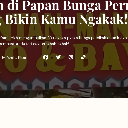
n di Papan Bunga Per
Yogyakarta
g Bikin Kamu Ngakak!
Bali
! Kami telah mengumpulkan 30 ucapan papan bunga pernikahan unik dan 
n membuat Anda tertawa terbahak-bahak!
by
Ayesha Khan