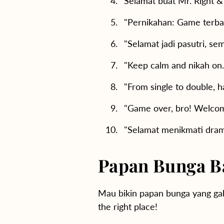
Selamat buat Mr. Right &
"Pernikahan: Game terbar
"Selamat jadi pasutri, s
"Keep calm and nikah on.
"From single to double, h
"Game over, bro! Welcome
"Selamat menikmati drama
Papan Bunga Ba
Mau bikin papan bunga yang gak 
the right place!