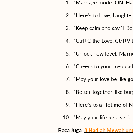
"Marriage mode: ON. Hap
"Here's to Love, Laughter
"Keep calm and say 'I Do'
"Ctrl+C the Love, Ctrl+V 
"Unlock new level: Marri
"Cheers to your co-op ad
"May your love be like goo
"Better together, like bur
"Here's to a lifetime of Ne
"May your life be a series
Baca Juga:
8 Hadiah Mewah unt