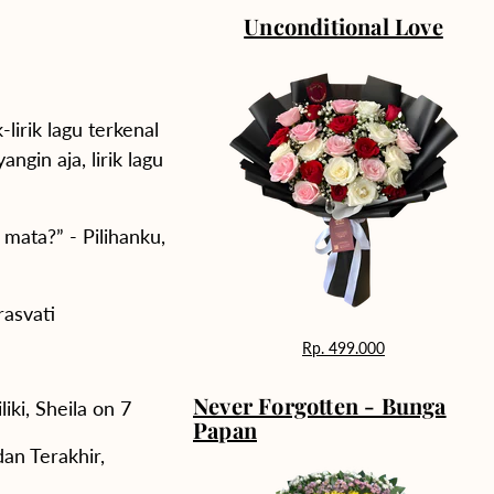
Unconditional Love
-lirik lagu terkenal
gin aja, lirik lagu
mata?” - Pilihanku,
rasvati
Rp. 499.000
Never Forgotten - Bunga
ki, Sheila on 7
Papan
an Terakhir,