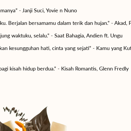
lamanya” - Janji Suci, Yovie n Nuno
riku. Berjalan bersamamu dalam terik dan hujan.” - Akad,
ung waktuku, selalu.” - Saat Bahagia, Andien ft. Ungu
an kesungguhan hati, cinta yang sejati” - Kamu yang Ku
agi kisah hidup berdua.” - Kisah Romantis, Glenn Fredly