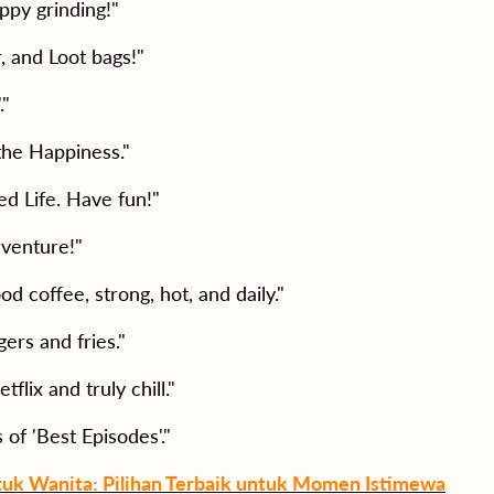
py grinding!"
, and Loot bags!"
."
the Happiness."
ed Life. Have fun!"
venture!"
d coffee, strong, hot, and daily."
gers and fries."
tflix and truly chill."
 of 'Best Episodes'."
uk Wanita: Pilihan Terbaik untuk Momen Istimewa