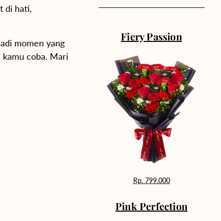
di hati,
Fiery Passion
njadi momen yang
a kamu coba. Mari
Rp. 799.000
Pink Perfection