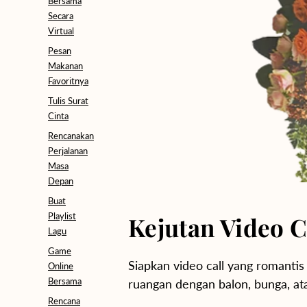
Bersama
Secara
Virtual
Pesan
Makanan
Favoritnya
Tulis Surat
Cinta
Rencanakan
Perjalanan
Masa
Depan
Buat
Playlist
Kejutan Video C
Lagu
Game
Siapkan video call yang romanti
Online
Bersama
ruangan dengan balon, bunga, ata
Rencana