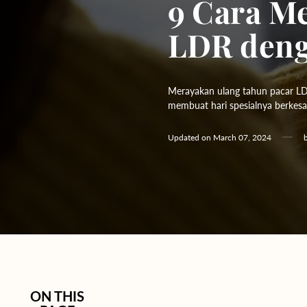
9 Cara M
Hydrangeas
LDR deng
Baby's Breath
Bloom Boxes
Merayakan ulang tahun pacar LDR b
membuat hari spesialnya berkesan
Updated on
March 07, 2024
ON THIS