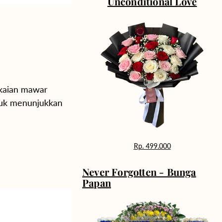
Unconditional Love
gkaian mawar
tuk menunjukkan
Rp. 499.000
Never Forgotten - Bunga
Papan