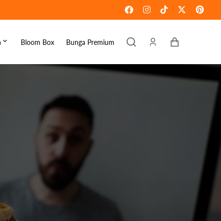
Keranjang
a
Bloom Box
Bunga Premium
ebaran
omen's Day
raduation
ove & Romance
ousewarming
et Well
ympathy