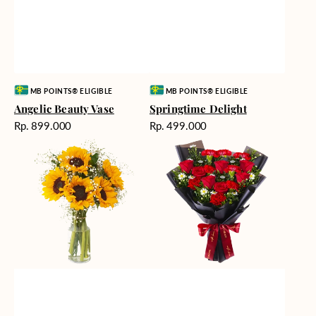
Vendor:
Vendor:
MB POINTS® ELIGIBLE
MB POINTS® ELIGIBLE
Angelic Beauty Vase
Springtime Delight
Harga
Harga
Rp. 899.000
Rp. 499.000
reguler
reguler
Fields
Fiery
of
Passion
Sunshine