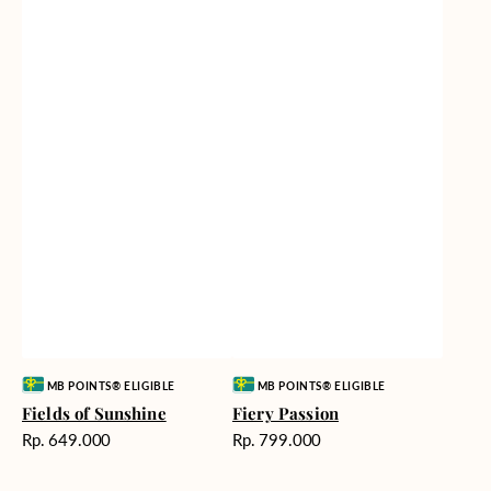
Vendor:
Vendor:
MB POINTS® ELIGIBLE
MB POINTS® ELIGIBLE
Fields of Sunshine
Fiery Passion
Harga
Harga
Rp. 649.000
Rp. 799.000
reguler
reguler