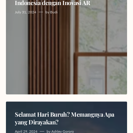
Indonesia dengan Inovasi AR
July 31, 2024
by
Budi
Selamat Hari Buruh? Memangnya Apa
yang Dirayakan?
April 29, 2024
by
Ashley Gororo