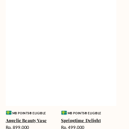
Vendor:
Vendor:
MB POINTS® ELIGIBLE
MB POINTS® ELIGIBLE
Angelic Beauty Vase
Springtime Delight
Harga
Harga
Rp. 899.000
Rp. 499.000