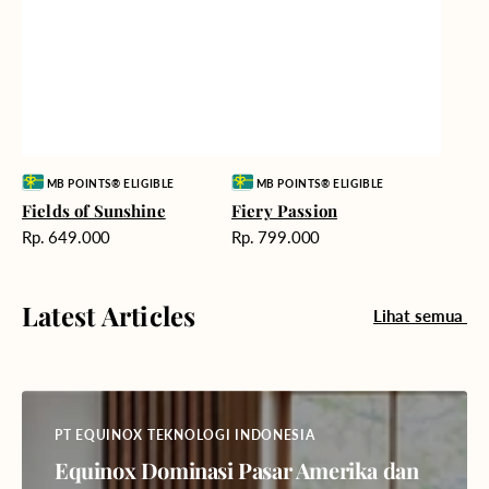
Vendor:
Vendor:
MB POINTS® ELIGIBLE
MB POINTS® ELIGIBLE
Fields of Sunshine
Fiery Passion
Harga
Harga
Rp. 649.000
Rp. 799.000
reguler
reguler
Latest Articles
Lihat semua
PT EQUINOX TEKNOLOGI INDONESIA
Equinox Dominasi Pasar Amerika dan