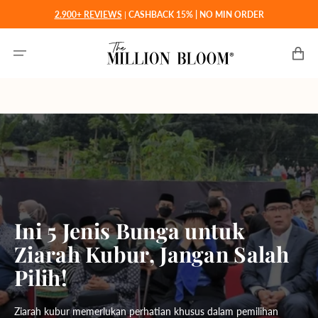
Langsung
2.900+ REVIEWS
|
CASHBACK 15% | NO MIN ORDER
ke
konten
Keranjan
Ini 5 Jenis Bunga untuk
Ziarah Kubur, Jangan Salah
Pilih!
Ziarah kubur memerlukan perhatian khusus dalam pemilihan