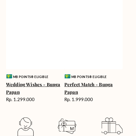
Vendor:
Vendor:
MB POINTS® ELIGIBLE
MB POINTS® ELIGIBLE
Wedding Wishes - Bunga
Perfect Match - Bunga
Papan
Papan
Harga
Harga
Rp. 1.299.000
Rp. 1.999.000
reguler
reguler