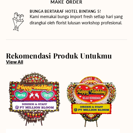
MAKE ORDER
BUNGA BERTARAF HOTEL BINTANG 5!
Kami memakai bunga import fresh setiap hari yang
dirangkai oleh florist lulusan workshop profesional.
Rekomendasi Produk Untukmu
View All
Joyous
Love
Union
Beautiful
-
Journey
Bunga
-
Papan
Bunga
Papan