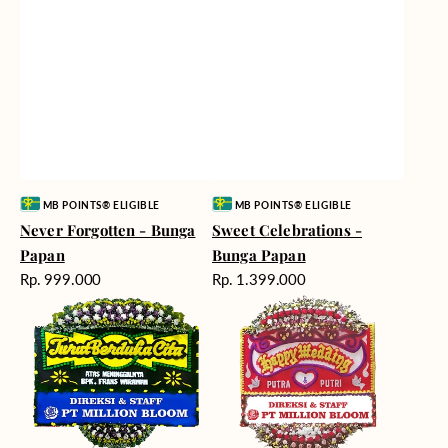
Vendor:
Vendor:
MB POINTS® ELIGIBLE
MB POINTS® ELIGIBLE
Never Forgotten - Bunga
Sweet Celebrations -
Papan
Bunga Papan
Harga
Harga
Rp. 999.000
Rp. 1.399.000
reguler
reguler
Timeless
Tying
Tribute
The
-
Knot
Bunga
-
Papan
Bunga
Papan