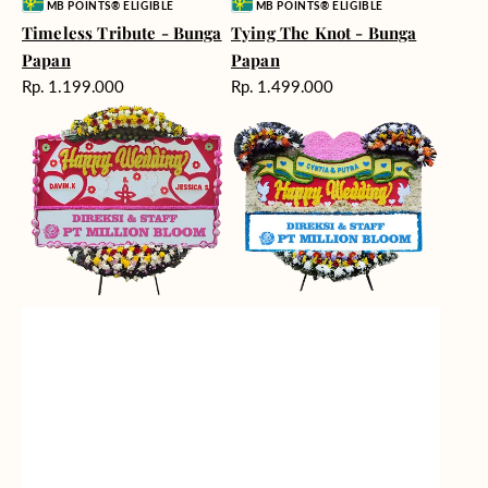
Vendor:
Vendor:
MB POINTS® ELIGIBLE
MB POINTS® ELIGIBLE
Timeless Tribute - Bunga
Tying The Knot - Bunga
Papan
Papan
Harga
Harga
Rp. 1.199.000
Rp. 1.499.000
reguler
reguler
Wedding
Perfect
Wishes
Match
-
-
Bunga
Bunga
Papan
Papan