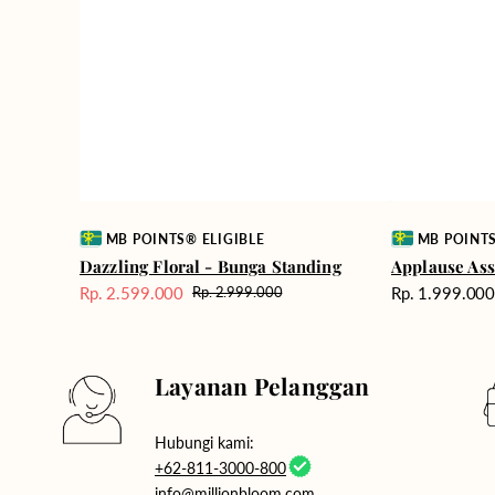
Vendor:
Vendor:
MB POINTS® ELIGIBLE
MB POINTS
Dazzling Floral - Bunga Standing
Applause Ass
Harga
Rp. 2.599.000
Rp. 1.999.00
Rp. 2.999.000
Harga
Harga
reguler
Sale
reguler
Layanan Pelanggan
Hubungi kami:
+62-811-3000-800
info@millionbloom.com