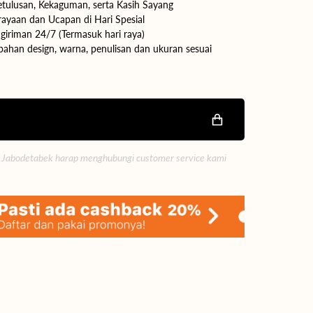
ulusan, Kekaguman, serta Kasih Sayang
ayaan dan Ucapan di Hari Spesial
giriman 24/7 (Termasuk hari raya)
Buka
ahan design, warna, penulisan dan ukuran sesuai
media
2
di
tampilan
galeri
 Jabodetabek harap menghubungi customer service kami