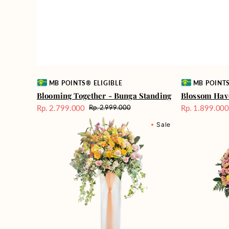
Vendor:
Vendor:
MB POINTS® ELIGIBLE
MB POINTS
Blooming Together - Bunga Standing
Blossom Hav
Rp. 2.799.000
Rp. 1.899.00
Rp. 2.999.000
Harga
Harga
Harga
Dazzling
Applause
Sale
reguler
Sale
Sale
Floral
Assortment
-
-
Bunga
Bunga
Standing
Standing