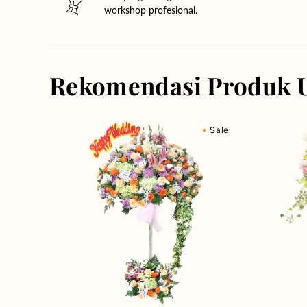
workshop profesional.
Rekomendasi Produk 
Blooming
Blossom
Sale
Together
Haven
-
-
Bunga
Bunga
Standing
Standing