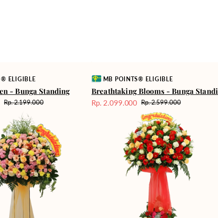
Vendor:
® ELIGIBLE
MB POINTS® ELIGIBLE
en - Bunga Standing
Breathtaking Blooms - Bunga Stand
0
Rp. 2.099.000
Rp. 2.199.000
Rp. 2.599.000
Harga
Harga
Harga
Best
reguler
Sale
reguler
Wishes
-
Standing
Flower