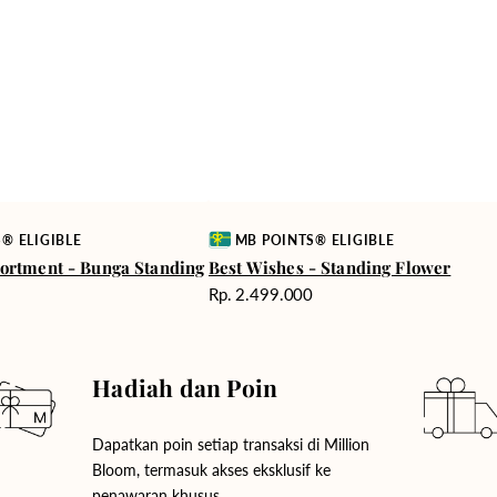
Vendor:
® ELIGIBLE
MB POINTS® ELIGIBLE
ortment - Bunga Standing
Best Wishes - Standing Flower
Harga
0
Rp. 2.499.000
reguler
Hadiah dan Poin
Dapatkan poin setiap transaksi di Million
Bloom, termasuk akses eksklusif ke
penawaran khusus.