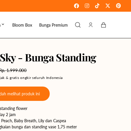
Keranjang
a
Bloom Box
Bunga Premium
ebaran
omen's Day
Sky - Bunga Standing
raduation
Rp. 1.999.000
ove & Romance
Harga
ak & gratis ongkir seluruh Indonesia
reguler
ousewarming
ah melihat produk ini
et Well
standing flower
ympathy
ay 2 jam
Peach, Baby Breath, Lily dan Caspea
gkaian bunga dan standing vase 1,75 meter