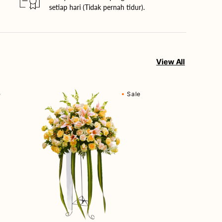
setiap hari (Tidak pernah tidur).
View All
Cherished
e
Sale
Moments
-
Bunga
Standing