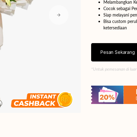
Melambangkan Ket
Cocok sebagai Per
Yogyakarta
Siap melayani pen
Bisa custom perub
Bali
ketersediaan
Pesan Sekarang
*Untuk pemesanan di luar