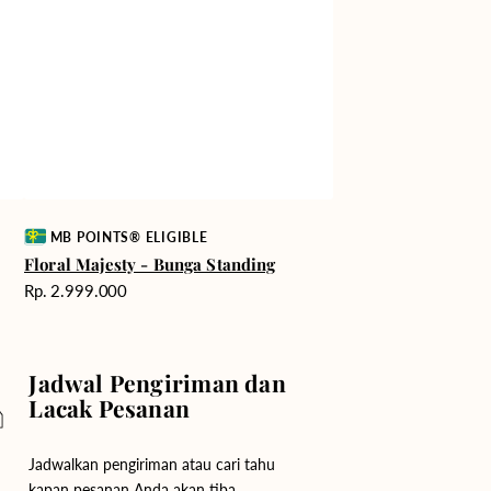
Vendor:
MB POINTS® ELIGIBLE
Floral Majesty - Bunga Standing
Harga
Rp. 2.999.000
reguler
Jadwal Pengiriman dan
Lacak Pesanan
Jadwalkan pengiriman atau cari tahu
kapan pesanan Anda akan tiba.