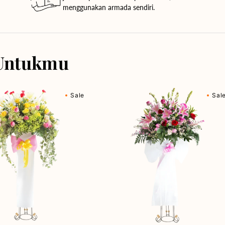
menggunakan armada sendiri.
Untukmu
Breathtaking
Sale
Sal
Blooms
-
Bunga
Standing