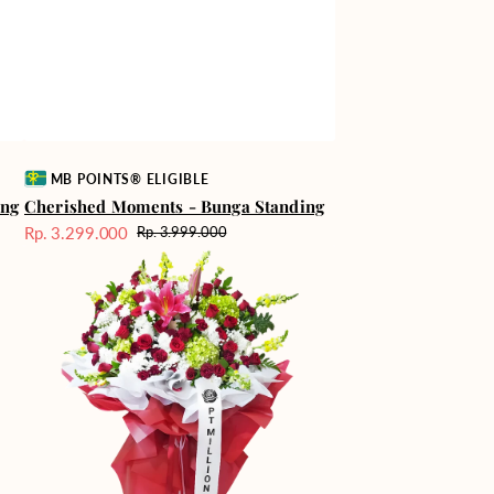
Vendor:
MB POINTS® ELIGIBLE
ing
Cherished Moments - Bunga Standing
Rp. 3.299.000
Rp. 3.999.000
Harga
Harga
Floral
Sale
reguler
Majesty
-
Bunga
Standing