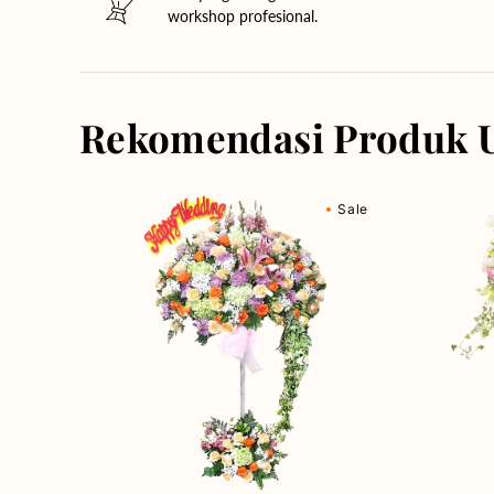
workshop profesional.
Rekomendasi Produk 
Blooming
Blossom
Sale
Together
Haven
-
-
Bunga
Bunga
Standing
Standing