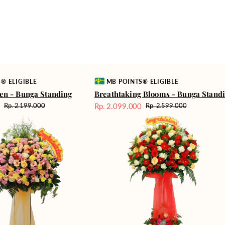
Vendor:
® ELIGIBLE
MB POINTS® ELIGIBLE
en - Bunga Standing
Breathtaking Blooms - Bunga Stand
0
Rp. 2.099.000
Rp. 2.199.000
Rp. 2.599.000
Harga
Harga
Harga
Best
reguler
Sale
reguler
Wishes
-
Standing
Flower