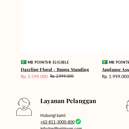
Vendor:
Vendor:
MB POINTS® ELIGIBLE
MB POINTS
Dazzling Floral - Bunga Standing
Applause Ass
Harga
Rp. 2.599.000
Rp. 1.999.00
Rp. 2.999.000
Harga
Harga
reguler
Sale
reguler
Layanan Pelanggan
Hubungi kami:
+62-811-3000-800
info@millionbloom.com