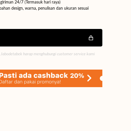
giriman 24/7 (Termasuk hari raya)
ahan design, warna, penulisan dan ukuran sesuai
Buka
media
2
di
tampilan
galeri
 Jabodetabek harap menghubungi customer service kami