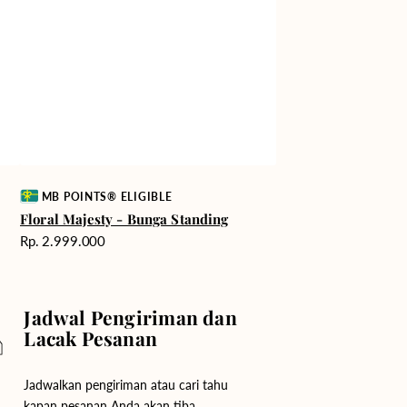
Vendor:
MB POINTS® ELIGIBLE
Floral Majesty - Bunga Standing
Harga
Rp. 2.999.000
reguler
Jadwal Pengiriman dan
Lacak Pesanan
Jadwalkan pengiriman atau cari tahu
kapan pesanan Anda akan tiba.