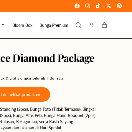
Keranjang
a
Bloom Box
Bunga Premium
ebaran
omen's Day
ce Diamond Package
raduation
ove & Romance
ak & gratis ongkir seluruh Indonesia
ousewarming
ah melihat produk ini
et Well
Standing (2pcs),
Bunga Foto (Tidak Termasuk Bingkai
ympathy
n (2pcs), Bunga Atas Peti, Bunga Hand Bouquet (2pcs)
ulusan, Kekaguman, serta Kasih Sayang
ayaan dan Ucapan di Hari Spesial