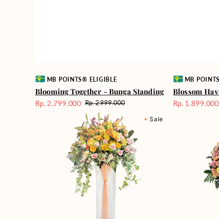
Vendor:
Vendor:
MB POINTS® ELIGIBLE
MB POINTS
Blooming Together - Bunga Standing
Blossom Hav
Rp. 2.799.000
Rp. 1.899.00
Rp. 2.999.000
Harga
Harga
Harga
Dazzling
Applause
Sale
reguler
Sale
Sale
Floral
Assortment
-
-
Bunga
Bunga
Standing
Standing