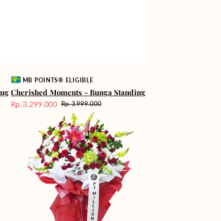
Vendor:
MB POINTS® ELIGIBLE
ing
Cherished Moments - Bunga Standing
Rp. 3.299.000
Rp. 3.999.000
Harga
Harga
Floral
Sale
reguler
Majesty
-
Bunga
Standing