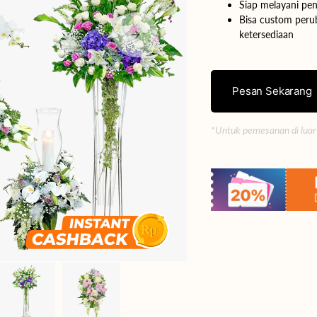
Siap melayani pen
Bisa custom perub
Yogyakarta
ketersediaan
Bali
Pesan Sekarang
*Untuk pemesanan di luar