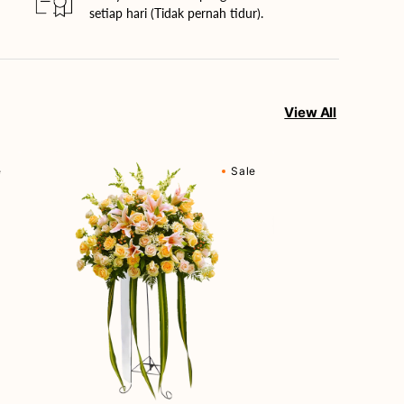
setiap hari (Tidak pernah tidur).
View All
Cherished
e
Sale
Moments
-
Bunga
Standing