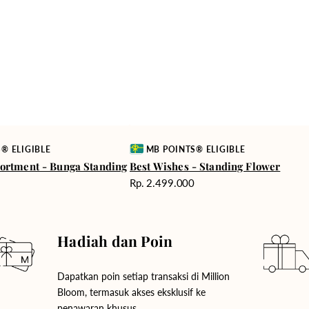
Vendor:
® ELIGIBLE
MB POINTS® ELIGIBLE
ortment - Bunga Standing
Best Wishes - Standing Flower
Harga
0
Rp. 2.499.000
reguler
Hadiah dan Poin
Dapatkan poin setiap transaksi di Million
Bloom, termasuk akses eksklusif ke
penawaran khusus.