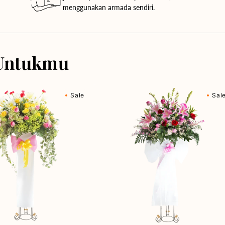
menggunakan armada sendiri.
Untukmu
Breathtaking
Sale
Sal
Blooms
-
Bunga
Standing