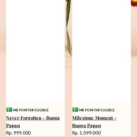
Vendor:
Vendor:
MB POINTS® ELIGIBLE
MB POINTS® ELIGIBLE
Never Forgotten - Bunga
Milestone Moment -
Papan
Bunga Papan
Harga
Harga
Rp. 999.000
Rp. 1.099.000