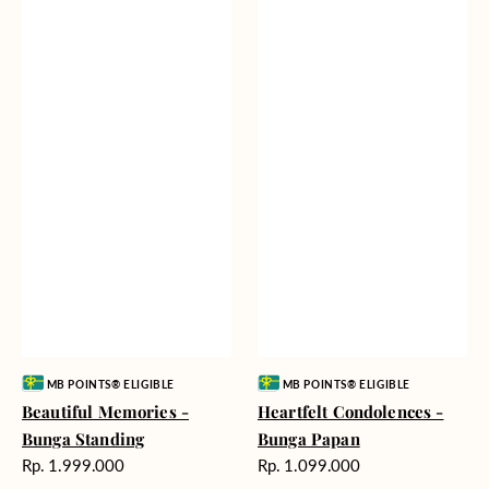
Vendor:
Vendor:
MB POINTS® ELIGIBLE
MB POINTS® ELIGIBLE
Beautiful Memories -
Heartfelt Condolences -
Bunga Standing
Bunga Papan
Harga
Harga
Rp. 1.999.000
Rp. 1.099.000
reguler
reguler