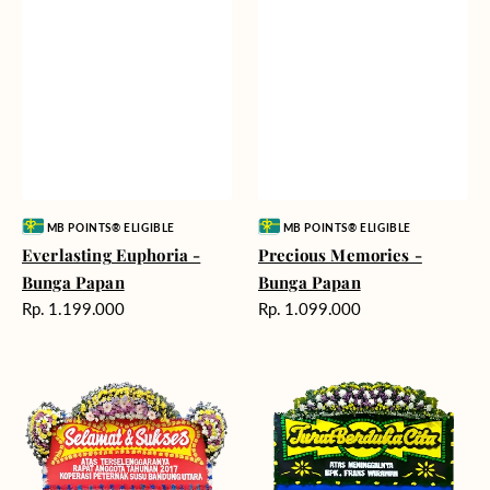
Vendor:
Vendor:
MB POINTS® ELIGIBLE
MB POINTS® ELIGIBLE
Everlasting Euphoria -
Precious Memories -
Bunga Papan
Bunga Papan
Harga
Harga
Rp. 1.199.000
Rp. 1.099.000
reguler
reguler
Great
Timeless
Path
Tribute
-
-
Bunga
Bunga
Papan
Papan