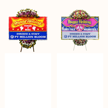
Beautiful
Harvest
Memories
of
-
Happiness
Bunga
-
Papan
Bunga
Papan