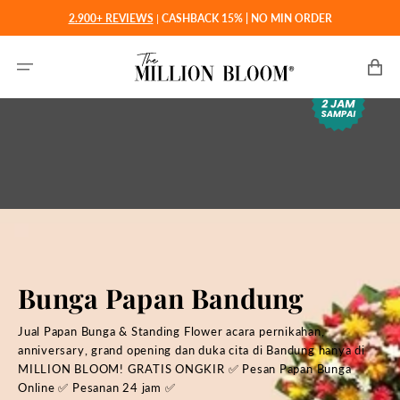
Langsung
2.900+ REVIEWS
|
CASHBACK 15% | NO MIN ORDER
ke
konten
Keranjan
Bunga Papan Bandung
Jual Papan Bunga & Standing Flower acara pernikahan,
anniversary, grand opening dan duka cita di Bandung hanya di
MILLION BLOOM! GRATIS ONGKIR ✅ Pesan Papan Bunga
Online ✅ Pesanan 24 jam ✅