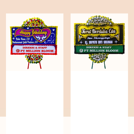
reguler
reguler
Everlasting
Precious
Euphoria
Memories
-
-
Bunga
Bunga
Papan
Papan