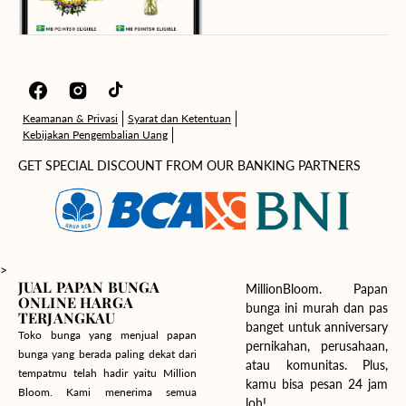
Facebook
Instagram
TikTok
Keamanan & Privasi
Syarat dan Ketentuan
Kebijakan Pengembalian Uang
GET SPECIAL DISCOUNT FROM OUR BANKING PARTNERS
>
JUAL PAPAN BUNGA
MillionBloom. Papan
ONLINE HARGA
bunga ini murah dan pas
TERJANGKAU
banget untuk anniversary
Toko bunga yang menjual papan
pernikahan, perusahaan,
bunga yang berada paling dekat dari
atau komunitas. Plus,
tempatmu telah hadir yaitu Million
kamu bisa pesan 24 jam
Bloom. Kami menerima semua
loh!