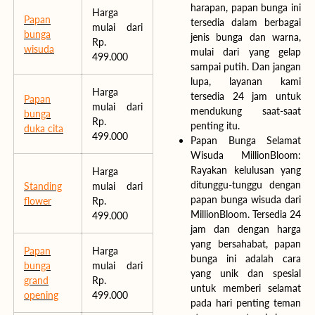
harapan, papan bunga ini
Harga
Papan
tersedia dalam berbagai
mulai dari
bunga
jenis bunga dan warna,
Rp.
wisuda
mulai dari yang gelap
499.000
sampai putih. Dan jangan
lupa, layanan kami
Harga
tersedia 24 jam untuk
Papan
mulai dari
mendukung saat-saat
bunga
Rp.
penting itu.
duka cita
499.000
Papan Bunga Selamat
Wisuda MillionBloom:
Rayakan kelulusan yang
Harga
ditunggu-tunggu dengan
Standing
mulai dari
papan bunga wisuda dari
flower
Rp.
MillionBloom. Tersedia 24
499.000
jam dan dengan harga
yang bersahabat, papan
Papan
Harga
bunga ini adalah cara
bunga
mulai dari
yang unik dan spesial
grand
Rp.
untuk memberi selamat
opening
499.000
pada hari penting teman