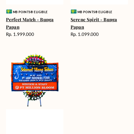
Vendor:
Vendor:
MB POINTS® ELIGIBLE
MB POINTS® ELIGIBLE
Perfect Match - Bunga
Serene Spirit - Bunga
Papan
Papan
Harga
Harga
Rp. 1.999.000
Rp. 1.099.000
reguler
reguler
Blooming
Birthday
-
Bunga
Papan