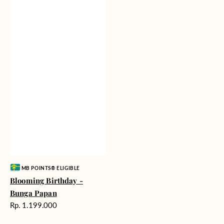
Vendor:
MB POINTS® ELIGIBLE
Blooming Birthday -
Bunga Papan
Harga
Rp. 1.199.000
reguler