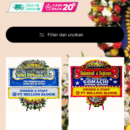
Filter dan urutkan
Never
Milestone
Forgotten
Moment
-
-
Bunga
Bunga
Papan
Papan