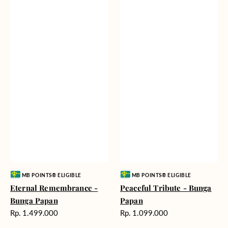
Vendor:
Vendor:
MB POINTS® ELIGIBLE
MB POINTS® ELIGIBLE
Eternal Remembrance -
Peaceful Tribute - Bunga
Bunga Papan
Papan
Harga
Harga
Rp. 1.499.000
Rp. 1.099.000
reguler
reguler