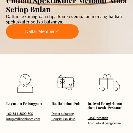
Undian Spektakuler Menanti Anda
Setiap Bulan
Daftar sekarang dan dapatkan kesempatan menang hadiah
spektakuler setiap bulannya.
Daftar Member
Hadiah dan Poin
Layanan Pelanggan
Jadwal Pengiriman
dan Lacak Pesanan
Daftar sekarang
+62-811-3000-800
Lacak pesanan
Pengaturan akun
info@millionbloom.com
Atur jadwal pengiriman