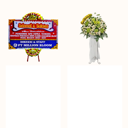
Time
Deepest
To
Sympathy
Celebrate
-
-
Bunga
Bunga
Standing
Papan