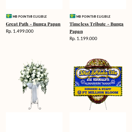
Vendor:
Vendor:
MB POINTS® ELIGIBLE
MB POINTS® ELIGIBLE
Great Path - Bunga Papan
Timeless Tribute - Bunga
Harga
Rp. 1.499.000
Papan
reguler
Harga
Rp. 1.199.000
reguler
Beautiful
Heartfelt
Memories
Condolences
-
-
Bunga
Bunga
Standing
Papan