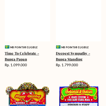
Vendor:
Vendor:
MB POINTS® ELIGIBLE
MB POINTS® ELIGIBLE
Time To Celebrate -
Deepest Sympathy -
Bunga Papan
Bunga Standing
Harga
Harga
Rp. 1.099.000
Rp. 1.799.000
reguler
reguler
Heavenly
Reaching
Happiness
New
-
Heights
Bunga
-
Papan
Bunga
Papan