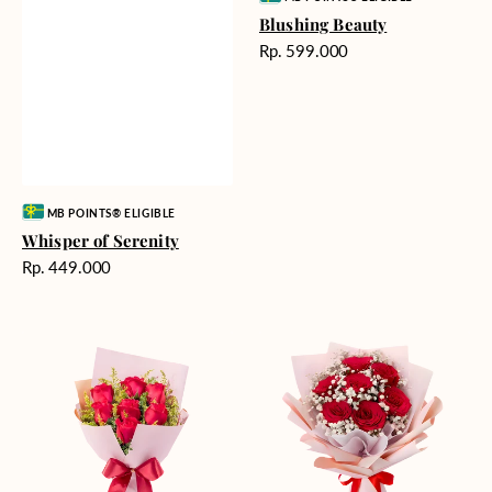
Blushing Beauty
Harga
Rp. 599.000
reguler
Vendor:
MB POINTS® ELIGIBLE
Whisper of Serenity
Harga
Rp. 449.000
reguler
Golden
Red
Romance
Romance