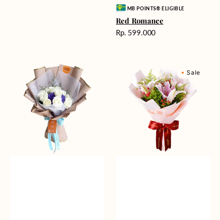
Vendor:
MB POINTS® ELIGIBLE
Red Romance
Harga
Rp. 599.000
reguler
Blue
Sweet
Sale
Mirage
Romance