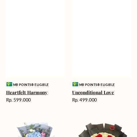
Vendor:
Vendor:
MB POINTS® ELIGIBLE
MB POINTS® ELIGIBLE
Heartfelt Harmony
Unconditional Love
Harga
Harga
Rp. 599.000
Rp. 499.000
reguler
reguler
Delicate
Endless
Beauty
Love