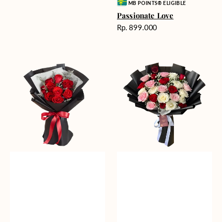
Vendor:
MB POINTS® ELIGIBLE
Passionate Love
Harga
Rp. 899.000
reguler
Heartfelt
Unconditional
Harmony
Love