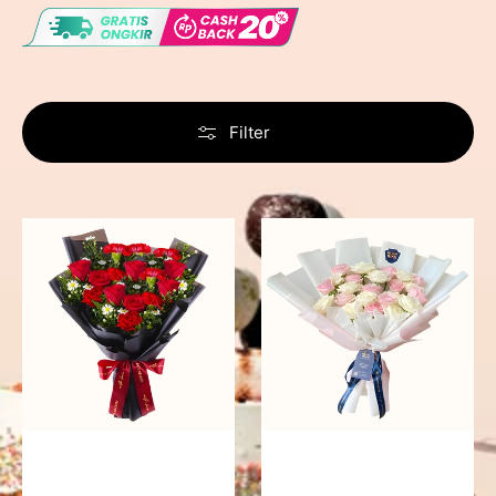
Filter
Fiery
Pure
Passion
Love