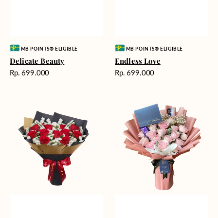
Vendor:
Vendor:
MB POINTS® ELIGIBLE
MB POINTS® ELIGIBLE
Delicate Beauty
Endless Love
Harga
Harga
Rp. 699.000
Rp. 699.000
reguler
reguler
Blushing
Delicate
Rose
Pink
Snow