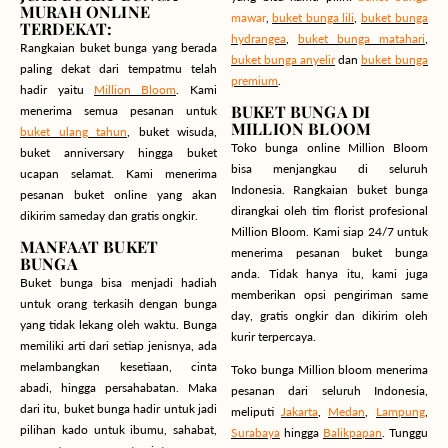
MURAH ONLINE
mawar
,
buket bunga lili
,
buket bunga
TERDEKAT:
hydrangea
,
buket bunga matahari
,
Rangkaian buket bunga yang berada
buket bunga anyelir
dan
buket bunga
paling dekat dari tempatmu telah
premium
.
hadir yaitu
Million Bloom
. Kami
BUKET BUNGA DI
menerima semua pesanan untuk
MILLION BLOOM
buket ulang tahun
, buket wisuda,
Toko bunga online Million Bloom
buket anniversary hingga buket
bisa menjangkau di seluruh
ucapan selamat. Kami menerima
Indonesia. Rangkaian buket bunga
pesanan buket online yang akan
dirangkai oleh tim florist profesional
dikirim sameday dan gratis ongkir.
Million Bloom. Kami siap 24/7 untuk
MANFAAT BUKET
menerima pesanan buket bunga
BUNGA
anda. Tidak hanya itu, kami juga
Buket bunga bisa menjadi hadiah
memberikan opsi pengiriman same
untuk orang terkasih dengan bunga
day, gratis ongkir dan dikirim oleh
yang tidak lekang oleh waktu. Bunga
kurir terpercaya.
memiliki arti dari setiap jenisnya, ada
melambangkan kesetiaan, cinta
Toko bunga Million bloom menerima
abadi, hingga persahabatan. Maka
pesanan dari seluruh Indonesia,
dari itu, buket bunga hadir untuk jadi
meliputi
Jakarta
,
Medan
,
Lampung
,
pilihan kado untuk ibumu, sahabat,
Surabaya
hingga
Balikpapan
. Tunggu