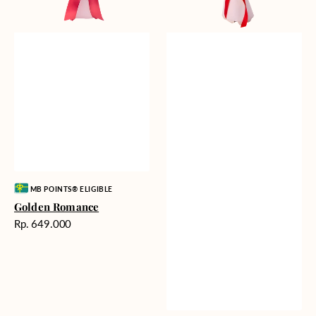
Vendor:
MB POINTS® ELIGIBLE
Golden Romance
Harga
Rp. 649.000
reguler