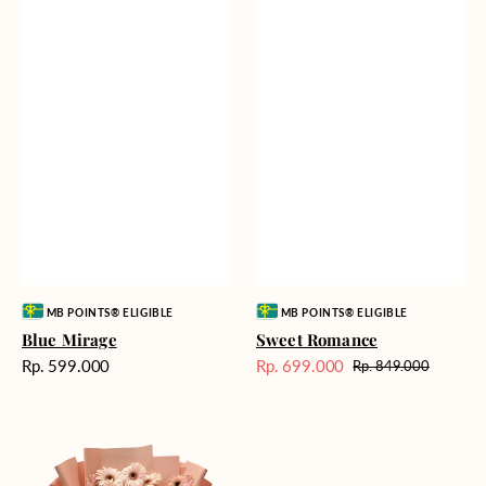
Vendor:
Vendor:
MB POINTS® ELIGIBLE
MB POINTS® ELIGIBLE
Blue Mirage
Sweet Romance
Harga
Rp. 599.000
Rp. 699.000
Rp. 849.000
Harga
Harga
reguler
Sale
reguler
Pink
Painted
Gerberas