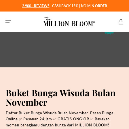
Langsung
2.900+ REVIEWS
|
CASHBACK 15% | NO MIN ORDER
ke
konten
Keranjan
Buket Bunga Wisuda Bulan
November
Daftar Buket Bunga Wisuda Bulan November. Pesan Bunga
Online ✅ Pesanan 24 jam ✅ GRATIS ONGKIR ✅ Rayakan
momen bahagiamu dengan bunga dari MILLION BLOOM!