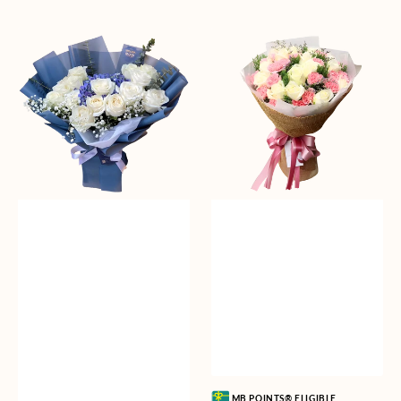
Whisper
Blushing
of
Beauty
Serenity
Vendor:
MB POINTS® ELIGIBLE