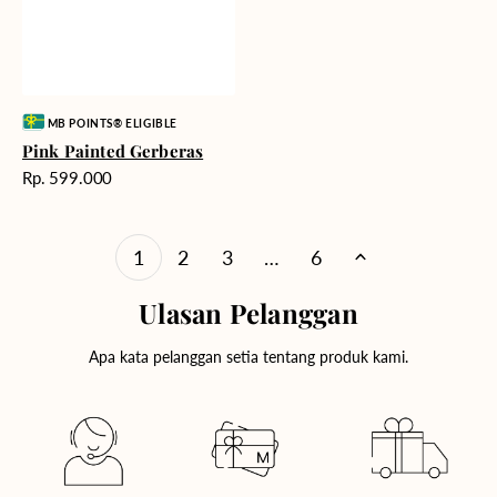
Vendor:
MB POINTS® ELIGIBLE
Pink Painted Gerberas
Harga
Rp. 599.000
reguler
1
2
3
…
6
Ulasan Pelanggan
Apa kata pelanggan setia tentang produk kami.