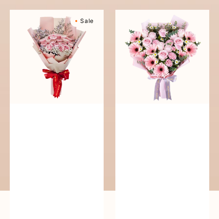
Sweetly
Pink
Sale
Scented
Perfection