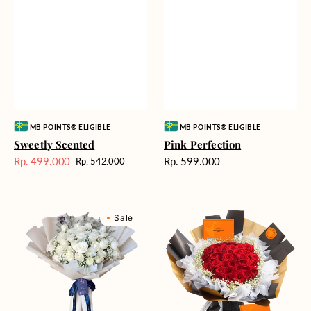
Vendor:
Vendor:
MB POINTS® ELIGIBLE
MB POINTS® ELIGIBLE
Sweetly Scented
Pink Perfection
Harga
Rp. 499.000
Rp. 599.000
Rp. 542.000
Harga
Harga
reguler
Sale
reguler
Winter
Passionate
Sale
Wonderland
Love