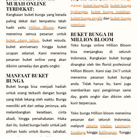
MURAH ONLINE
mawar
,
buket bunga lili
,
buket bunga
TERDEKAT:
hydrangea
,
buket bunga matahari
,
Rangkaian buket bunga yang berada
buket bunga anyelir
dan
buket bunga
paling dekat dari tempatmu telah
premium
.
hadir yaitu
Million Bloom
. Kami
BUKET BUNGA DI
menerima semua pesanan untuk
MILLION BLOOM
buket ulang tahun
, buket wisuda,
Toko bunga online Million Bloom
buket anniversary hingga buket
bisa menjangkau di seluruh
ucapan selamat. Kami menerima
Indonesia. Rangkaian buket bunga
pesanan buket online yang akan
dirangkai oleh tim florist profesional
dikirim sameday dan gratis ongkir.
Million Bloom. Kami siap 24/7 untuk
MANFAAT BUKET
menerima pesanan buket bunga
BUNGA
anda. Tidak hanya itu, kami juga
Buket bunga bisa menjadi hadiah
memberikan opsi pengiriman same
untuk orang terkasih dengan bunga
day, gratis ongkir dan dikirim oleh
yang tidak lekang oleh waktu. Bunga
kurir terpercaya.
memiliki arti dari setiap jenisnya, ada
melambangkan kesetiaan, cinta
Toko bunga Million bloom menerima
abadi, hingga persahabatan. Maka
pesanan dari seluruh Indonesia,
dari itu, buket bunga hadir untuk jadi
meliputi
Jakarta
,
Medan
,
Lampung
,
pilihan kado untuk ibumu, sahabat,
Surabaya
hingga
Balikpapan
. Tunggu