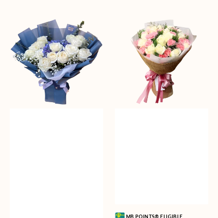
Whisper
Blushing
of
Beauty
Serenity
Vendor:
MB POINTS® ELIGIBLE