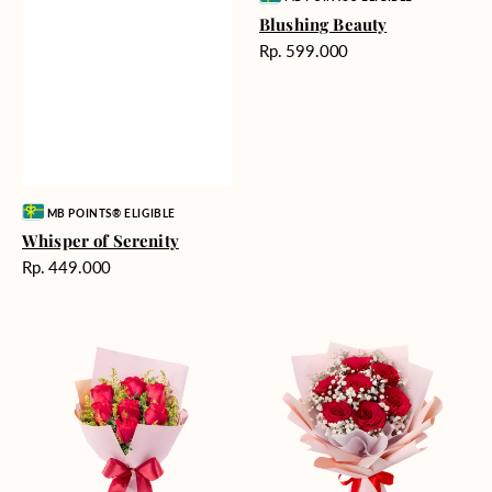
Blushing Beauty
Harga
Rp. 599.000
reguler
Vendor:
MB POINTS® ELIGIBLE
Whisper of Serenity
Harga
Rp. 449.000
reguler
Golden
Red
Romance
Romance