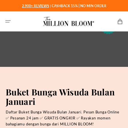
Langsung
2.900+ REVIEWS
|
CASHBACK 15% | NO MIN ORDER
ke
konten
Keranjan
Buket Bunga Wisuda Bulan
Januari
Daftar Buket Bunga Wisuda Bulan Januari. Pesan Bunga Online
✅ Pesanan 24 jam ✅ GRATIS ONGKIR ✅ Rayakan momen
bahagiamu dengan bunga dari MILLION BLOOM!