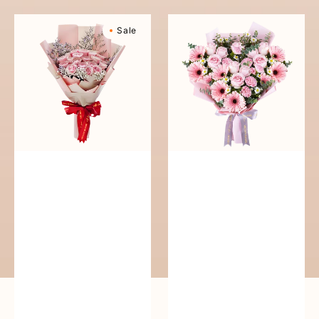
Sweetly
Pink
Sale
Scented
Perfection