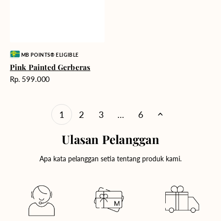
Vendor:
MB POINTS® ELIGIBLE
Pink Painted Gerberas
Harga
Rp. 599.000
reguler
1
2
3
…
6
Ulasan Pelanggan
Apa kata pelanggan setia tentang produk kami.