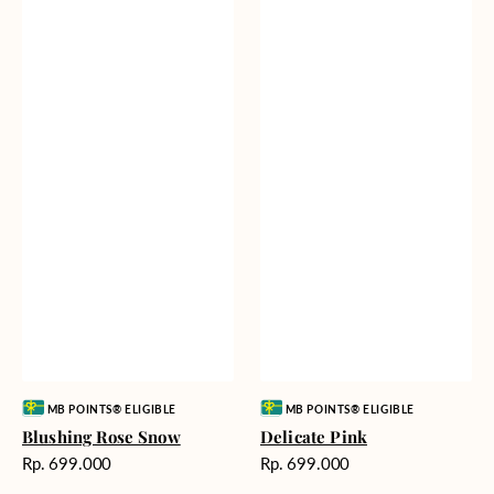
Vendor:
Vendor:
MB POINTS® ELIGIBLE
MB POINTS® ELIGIBLE
Blushing Rose Snow
Delicate Pink
Harga
Harga
Rp. 699.000
Rp. 699.000
reguler
reguler