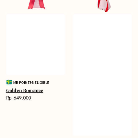
Vendor:
MB POINTS® ELIGIBLE
Golden Romance
Harga
Rp. 649.000
reguler