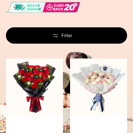
Filter
Fiery
Pure
Passion
Love