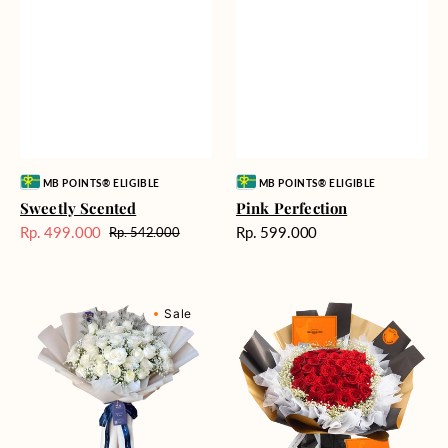
Vendor:
Vendor:
MB POINTS® ELIGIBLE
MB POINTS® ELIGIBLE
Sweetly Scented
Pink Perfection
Harga
Rp. 499.000
Rp. 599.000
Rp. 542.000
Harga
Harga
reguler
Sale
reguler
Winter
Passionate
Sale
Wonderland
Love