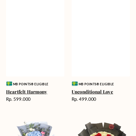
Vendor:
Vendor:
MB POINTS® ELIGIBLE
MB POINTS® ELIGIBLE
Heartfelt Harmony
Unconditional Love
Harga
Harga
Rp. 599.000
Rp. 499.000
reguler
reguler
Delicate
Endless
Beauty
Love