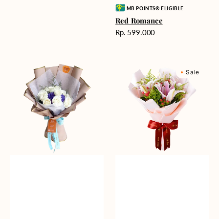
Vendor:
MB POINTS® ELIGIBLE
Red Romance
Harga
Rp. 599.000
reguler
Blue
Sweet
Sale
Mirage
Romance