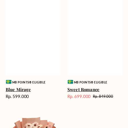
Vendor:
Vendor:
MB POINTS® ELIGIBLE
MB POINTS® ELIGIBLE
Blue Mirage
Sweet Romance
Harga
Rp. 599.000
Rp. 699.000
Rp. 849.000
Harga
Harga
reguler
Sale
reguler
Pink
Painted
Gerberas