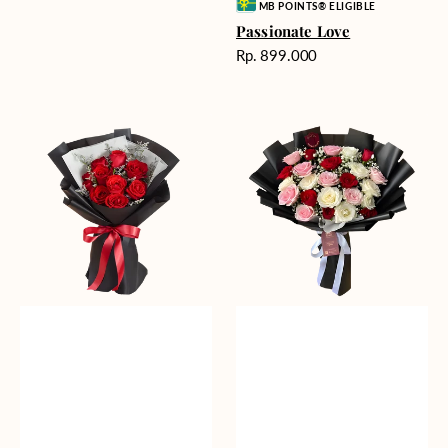
Vendor:
MB POINTS® ELIGIBLE
Passionate Love
Harga
Rp. 899.000
reguler
Heartfelt
Unconditional
Harmony
Love