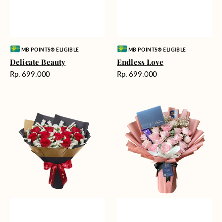
Vendor:
Vendor:
MB POINTS® ELIGIBLE
MB POINTS® ELIGIBLE
Delicate Beauty
Endless Love
Harga
Harga
Rp. 699.000
Rp. 699.000
reguler
reguler
Blushing
Delicate
Rose
Pink
Snow