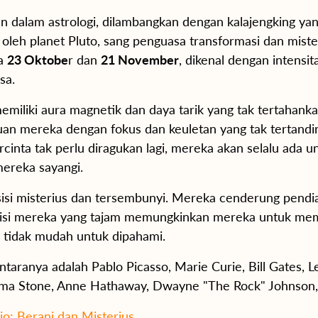
n dalam astrologi, dilambangkan dengan kalajengking yan
oleh planet Pluto, sang penguasa transformasi dan mister
ra
23 Oktobe
r dan
21 November
, dikenal dengan intensit
sa.
memiliki aura magnetik dan daya tarik yang tak tertahan
uan mereka dengan fokus dan keuletan yang tak tertandin
cinta tak perlu diragukan lagi, mereka akan selalu ada
ereka sayangi.
sisi misterius dan tersembunyi. Mereka cenderung pend
ntuisi mereka yang tajam memungkinkan mereka untuk me
tidak mudah untuk dipahami.
ntaranya adalah Pablo Picasso, Marie Curie, Bill Gates, 
mma Stone, Anne Hathaway, Dwayne "The Rock" Johnson, 
o: Berani dan Misterius