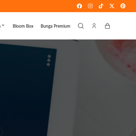
Keranjang
a
Bloom Box
Bunga Premium
ebaran
omen's Day
raduation
ove & Romance
ousewarming
et Well
ympathy