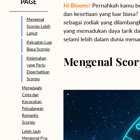
PAGE
Hi Blooms!
Pernahkah kamu be
dan kesetiaan yang luar bias
Mengenal
sebagai zodiak yang dilambang
Scorpio Lebih
yang memadukan daya tarik dan
Lanjut
selami lebih dalam dunia menar
Kekuatan Luar
Biasa Scorpio
Mengenal Scor
Kelemahan
yang Perlu
Diperhatikan
Scorpio
Menjelajahi
Cinta dan
Kecocokan:
Petualangan
Romantis
Scorpio
Lebih Jauh
Mengenal Pria