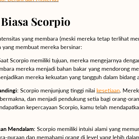
Biasa Scorpio
intensitas yang membara (meski mereka tetap terlihat m
an yang membuat mereka bersinar:
Saat Scorpio memiliki tujuan, mereka mengejarnya denga
embara mereka menjadi bahan bakar yang mendorong me
enjadikan mereka kekuatan yang tangguh dalam bidang 
andingi
: Scorpio menjunjung tinggi nilai
kesetiaan
. Mere
 bermakna, dan menjadi pendukung setia bagi orang-ora
endapatkan kepercayaan Scorpio, kamu telah mendapatk
asan Mendalam
: Scorpio memiliki intuisi alami yang mem
a-puraan dan memahami orang di level yang lebih dala