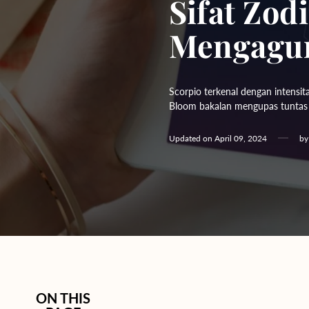
Sifat Zod
Hydrangeas
Mengagu
Baby's Breath
Bloom Boxes
Scorpio terkenal dengan intensita
Bloom bakalan mengupas tuntas 
Updated on
April 09, 2024
b
ON THIS