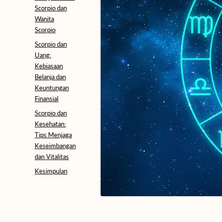
Scorpio dan
Wanita
Scorpio
Scorpio dan
Uang:
Kebiasaan
Belanja dan
Keuntungan
Finansial
Scorpio dan
Kesehatan:
Tips Menjaga
Keseimbangan
dan Vitalitas
Kesimpulan