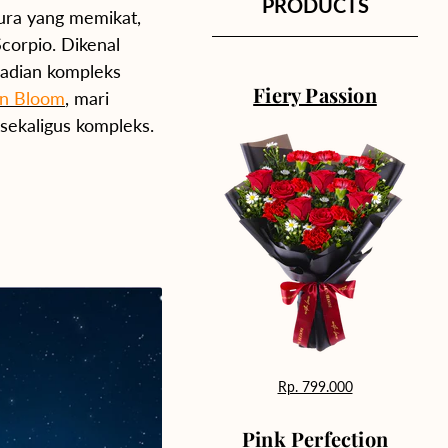
PRODUCTS
ura yang memikat,
corpio. Dikenal
badian kompleks
Fiery Passion
on Bloom
, mari
sekaligus kompleks.
Rp. 799.000
Pink Perfection