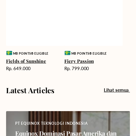
Vendor:
Vendor:
MB POINTS® ELIGIBLE
MB POINTS® ELIGIBLE
Fields of Sunshine
Fiery Passion
Harga
Harga
Rp. 649.000
Rp. 799.000
reguler
reguler
Latest Articles
Lihat semua
PT EQUINOX TEKNOLOGI INDONESIA
Equinox Dominasi Pasar Amerika dan