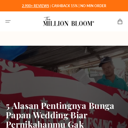
Langsung
2.900+ REVIEWS
|
CASHBACK 15% | NO MIN ORDER
ke
konten
Keranjan
5 Alasan Pentingnya Bunga
Papan Wedding Biar
Pernikahanmu Gak