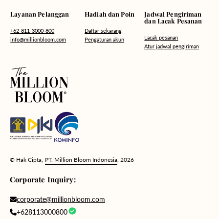
Hadiah dan Poin
Layanan Pelanggan
Jadwal Pengiriman
dan Lacak Pesanan
Daftar sekarang
+62-811-3000-800
Lacak pesanan
Pengaturan akun
info@millionbloom.com
Atur jadwal pengiriman
© Hak Cipta,
PT. Million Bloom Indonesia
, 2026
Corporate Inquiry:
corporate@millionbloom.com
+628113000800