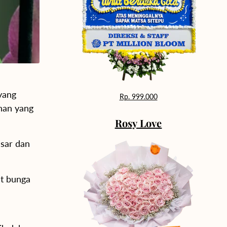
yang
Rp. 999.000
han yang
Rosy Love
esar dan
at bunga