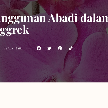
Yogyakarta
anggunan Abadi dal
Bali
ggrek
by
Adani Setia