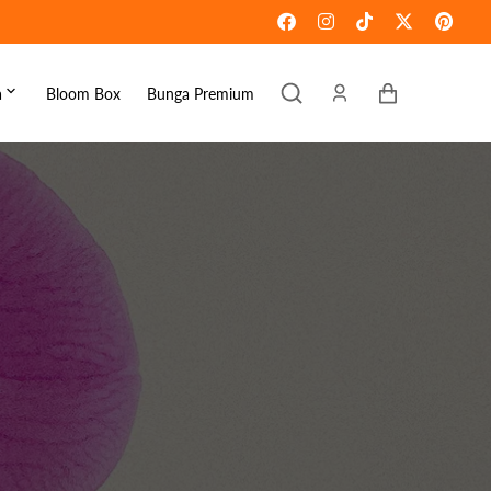
Keranjang
a
Bloom Box
Bunga Premium
ebaran
omen's Day
raduation
ove & Romance
ousewarming
et Well
ympathy