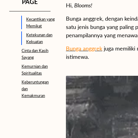
PAGE
Hi,
Blooms!
Bunga anggrek, dengan keind
Kecantikan yang
Memikat
satu jenis bunga yang paling 
penampilannya yang menawa
Ketekunan dan
Kekuatan
Bunga anggrek
juga memiliki
Cinta dan Kasih
istimewa.
Sayang
Kemurnian dan
Spiritualitas
Keberuntungan
dan
Kemakmuran