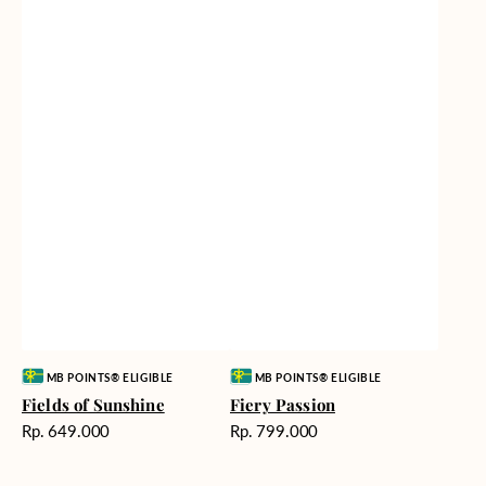
Vendor:
Vendor:
MB POINTS® ELIGIBLE
MB POINTS® ELIGIBLE
Fields of Sunshine
Fiery Passion
Harga
Harga
Rp. 649.000
Rp. 799.000
reguler
reguler