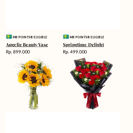
Vendor:
Vendor:
MB POINTS® ELIGIBLE
MB POINTS® ELIGIBLE
Angelic Beauty Vase
Springtime Delight
Harga
Harga
Rp. 899.000
Rp. 499.000
reguler
reguler
Fields
Fiery
of
Passion
Sunshine