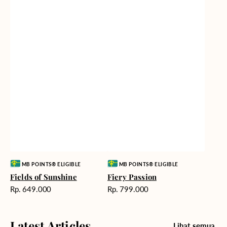
Vendor:
Vendor:
MB POINTS® ELIGIBLE
MB POINTS® ELIGIBLE
Fields of Sunshine
Fiery Passion
Harga
Harga
Rp. 649.000
Rp. 799.000
reguler
reguler
Latest Articles
Lihat semua