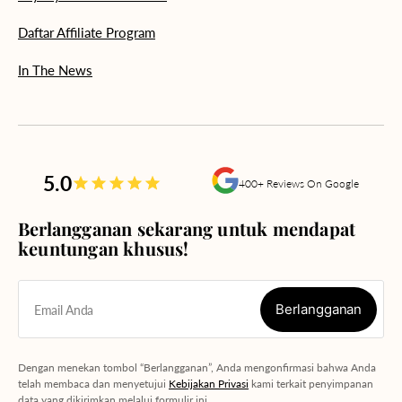
Daftar Affiliate Program
In The News
5.0
400+ Reviews On Google
Berlangganan sekarang untuk mendapat
keuntungan khusus!
Berlangganan
Email Anda
Berlangganan
Dengan menekan tombol “Berlangganan”, Anda mengonfirmasi bahwa Anda
telah membaca dan menyetujui
Kebijakan Privasi
kami terkait penyimpanan
data yang dikirimkan melalui formulir ini.