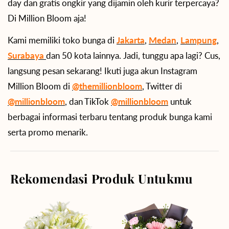
day dan gratis ongkir yang dijamin oleh kurir terpercaya?
Di Million Bloom aja!
Kami memiliki toko bunga di
Jakarta
,
Medan
,
Lampung
,
Surabaya
dan 50 kota lainnya. Jadi, tunggu apa lagi? Cus,
langsung pesan sekarang! Ikuti juga akun Instagram
Million Bloom di
@themillionbloom
, Twitter di
@millionbloom
, dan TikTok
@millionbloom
untuk
berbagai informasi terbaru tentang produk bunga kami
serta promo menarik.
Rekomendasi Produk Untukmu
Angelic
Springtime
Beauty
Delight
Vase