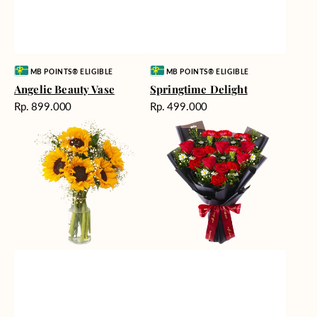
Vendor:
Vendor:
MB POINTS® ELIGIBLE
MB POINTS® ELIGIBLE
Angelic Beauty Vase
Springtime Delight
Harga
Harga
Rp. 899.000
Rp. 499.000
reguler
reguler
Fields
Fiery
of
Passion
Sunshine