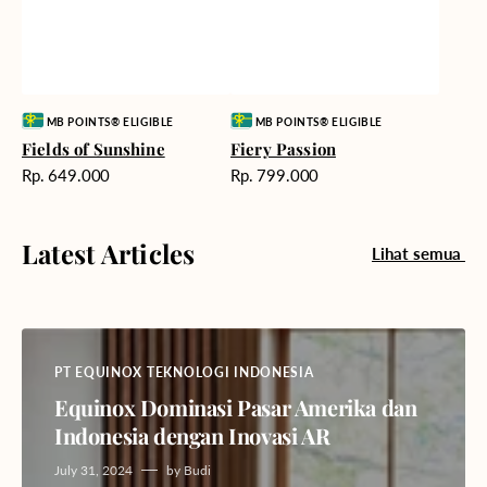
Vendor:
Vendor:
MB POINTS® ELIGIBLE
MB POINTS® ELIGIBLE
Fields of Sunshine
Fiery Passion
Harga
Harga
Rp. 649.000
Rp. 799.000
reguler
reguler
Latest Articles
Lihat semua
PT EQUINOX TEKNOLOGI INDONESIA
Equinox Dominasi Pasar Amerika dan
Indonesia dengan Inovasi AR
July 31, 2024
by
Budi