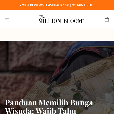
Langsung
2.900+ REVIEWS
|
CASHBACK 15% | NO MIN ORDER
ke
konten
Keranjan
Panduan Memilih Bunga
Wisuda: Wajib Tahu