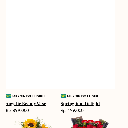
Vendor:
Vendor:
MB POINTS® ELIGIBLE
MB POINTS® ELIGIBLE
Angelic Beauty Vase
Springtime Delight
Harga
Harga
Rp. 899.000
Rp. 499.000
reguler
reguler
Fields
Fiery
of
Passion