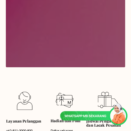
Hadiah dan Poin
Layanan Pelanggan
Jadwal Pengiriman
dan Lacak Pesanan
Daftar sekarang
+62-811-3000-800