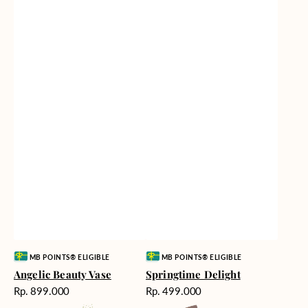
Vendor:
Vendor:
MB POINTS® ELIGIBLE
MB POINTS® ELIGIBLE
Angelic Beauty Vase
Springtime Delight
Harga
Harga
Rp. 899.000
Rp. 499.000
reguler
reguler
Fields
Fiery