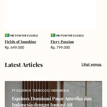
Vendor:
Vendor:
MB POINTS® ELIGIBLE
MB POINTS® ELIGIBLE
Fields of Sunshine
Fiery Passion
Harga
Harga
Rp. 649.000
Rp. 799.000
reguler
reguler
Latest Articles
Lihat semua
PT EQUINOX TEKNOLOGI INDONESIA
Equinox Dominasi Pasar Amerika dan
Indonesia dengan Inovasi AR