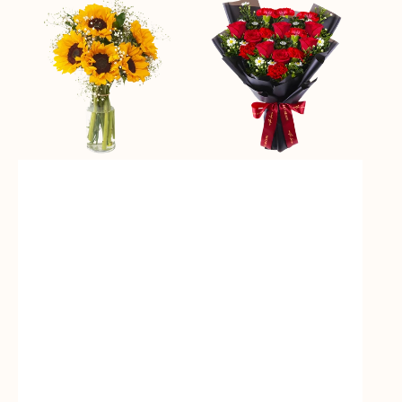
of
Passion
Sunshine