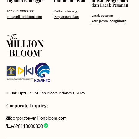
Hadiah dan Poin
Layanan Pelanggan
Jadwal Pengiriman
dan Lacak Pesanan
Daftar sekarang
+62-811-3000-800
Lacak pesanan
Pengaturan akun
info@millionbloom.com
Atur jadwal pengiriman
© Hak Cipta,
PT. Million Bloom Indonesia
, 2026
Corporate Inquiry:
corporate@millionbloom.com
+628113000800