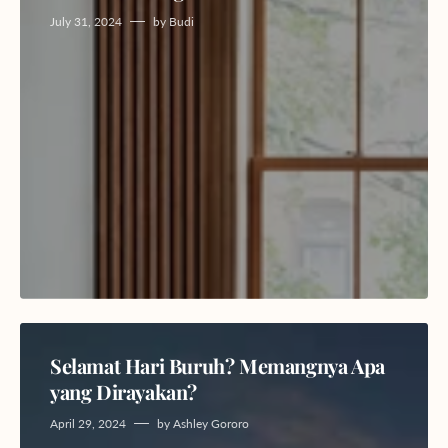
July 31, 2024
by
Budi
Selamat Hari Buruh? Memangnya Apa
yang Dirayakan?
April 29, 2024
by
Ashley Gororo