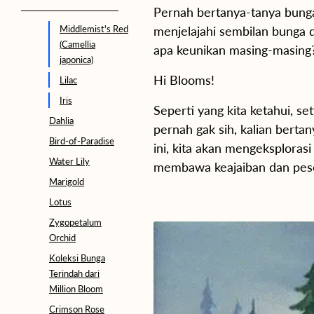
Pernah bertanya-tanya bunga
Middlemist's Red
menjelajahi sembilan bunga
(Camellia
apa keunikan masing-masing
japonica)
Hi Blooms!
Lilac
Iris
Seperti yang kita ketahui, se
Dahlia
pernah gak sih, kalian berta
Bird-of-Paradise
ini, kita akan mengeksploras
Water Lily
membawa keajaiban dan peso
Marigold
Lotus
Zygopetalum
Orchid
Koleksi Bunga
Terindah dari
Million Bloom
Crimson Rose