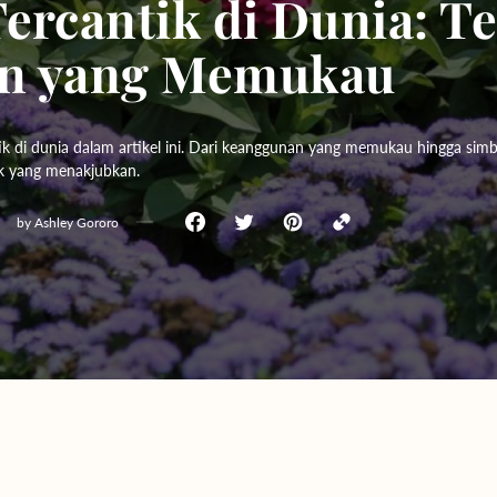
Tercantik di Dunia: 
Yogyakarta
an yang Memukau
Bali
ik di dunia dalam artikel ini. Dari keanggunan yang memukau hingga sim
k yang menakjubkan.
by
Ashley Gororo