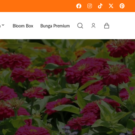
Keranjang
a
Bloom Box
Bunga Premium
ebaran
omen's Day
raduation
ove & Romance
ousewarming
et Well
ympathy