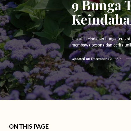
9 Bunga 
Hydrangeas
Keindah
Baby's Breath
Bloom Boxes
Jelajahi keindahan bunga tercant
membawa pesona dan cerita uni
Updated on
December 12, 2023
ON THIS PAGE