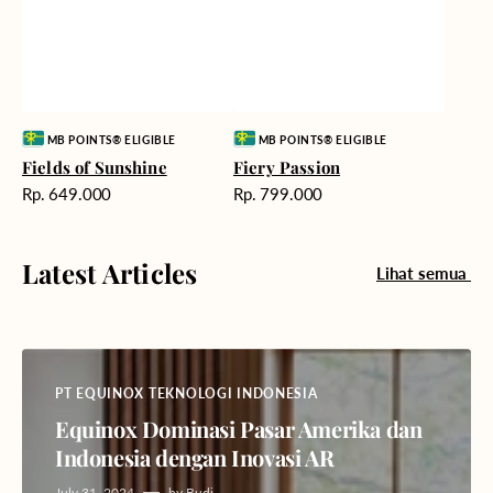
Vendor:
Vendor:
MB POINTS® ELIGIBLE
MB POINTS® ELIGIBLE
Fields of Sunshine
Fiery Passion
Harga
Harga
Rp. 649.000
Rp. 799.000
reguler
reguler
Latest Articles
Lihat semua
PT EQUINOX TEKNOLOGI INDONESIA
Equinox Dominasi Pasar Amerika dan
Indonesia dengan Inovasi AR
July 31, 2024
by
Budi