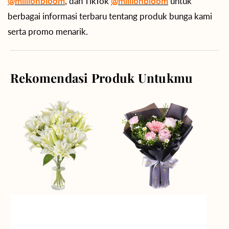
@millionbloom
, dan TikTok
@millionbloom
untuk
berbagai informasi terbaru tentang produk bunga kami
serta promo menarik.
Rekomendasi Produk Untukmu
Angelic
Springtime
Beauty
Delight
Vase