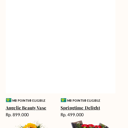
Vendor:
Vendor:
MB POINTS® ELIGIBLE
MB POINTS® ELIGIBLE
Angelic Beauty Vase
Springtime Delight
Harga
Harga
Rp. 899.000
Rp. 499.000
reguler
reguler
Fields
Fiery
of
Passion