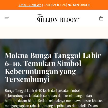
Langsung
2.900+ REVIEWS
|
CASHBACK 15% | NO MIN ORDER
ke
konten
Keranjan
Makna Bunga Tanggal Lahir
6-10, Temukan Simbol
Keberuntungan yang
Tersembunyi
Bunga Tanggal Lahir 6-10 lebih dari sekadar simbol
keberuntungan; ia adalah cerminan dari keseimbangan dan
harmoni dalam hidup. Setiap kelopaknya membawa pesan khusus,
mengungkapkan rahasia tentang kepribadian dan takdir. Dalam