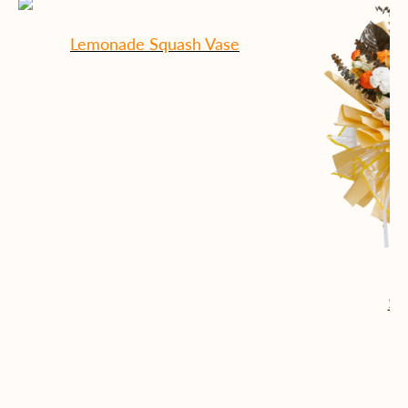
Lemonade Squash Vase
Su