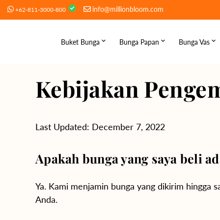
Langsung
info@millionbloom.com
+62-811-3000-800
ke
konten
Buket Bunga
Bunga Papan
Bunga Vas
Best Seller →
Best Seller →
Best Selle
Kebijakan Penge
Buket Premium
Standing Flower
Bunga Pr
Roses
Congratulations
Roses
Lilies
Wedding
Lilies
Last Updated: December 7, 2022
Tulips
Condolence
Tulips
Apakah bunga yang saya beli ad
Daisies
Sunflowers
Ya. Kami menjamin bunga yang dikirim hingga sa
Anda.
Carnations