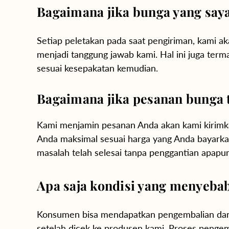
Hydrangeas
Bagaimana jika bunga yang saya
Baby's Breath
Setiap peletakan pada saat pengiriman, kami ak
Bloom Boxes
menjadi tanggung jawab kami. Hal ini juga term
sesuai kesepakatan kemudian.
Bagaimana jika pesanan bunga 
Kami menjamin pesanan Anda akan kami kirimka
Anda maksimal sesuai harga yang Anda bayarka
masalah telah selesai tanpa penggantian apapun 
Apa saja kondisi yang menyeba
Konsumen bisa mendapatkan pengembalian dana 
setelah dicek ke produsen kami. Proses pengemb