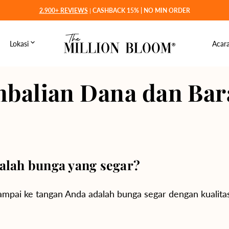
2.900+ REVIEWS
|
CASHBACK 15% | NO MIN ORDER
Lokasi
Acar
Jakarta
r →
Jawa & Bali
L
Depok
Medan
mbalian Dana dan Ba
emium
Sumatra
W
Tangerang
Palembang
Manado
Sulawesi
G
Bekasi
Padang
Makassar
Balikpapan
Kalimantan
L
Bogor
Pekanbaru
Palu
Banjarmasin
H
alah bunga yang segar?
Bandung
Batam
Pontianak
G
Surabaya
Binjai
Samarinda
S
mpai ke tangan Anda adalah bunga segar dengan kualitas 
Semarang
Lampung
Solo