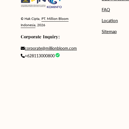
FAQ
© Hak Cipta,
PT. Million Bloom
Location
Indonesia
, 2026
Sitemap
Corporate Inquiry:
corporate@millionbloom.com
+628113000800