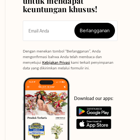
untuk mendapat
keuntungan khusus!
Berlangganan
Email Anda
Berlangganan
Dengan menekan tombol “Berlangganan”, Anda
mengonfirmasi bahwa Anda telah membaca dan
menyetujui
Kebijakan Privasi
kami terkait penyimpanan
data yang dikirimkan melalui formulir ini.
Download our apps: