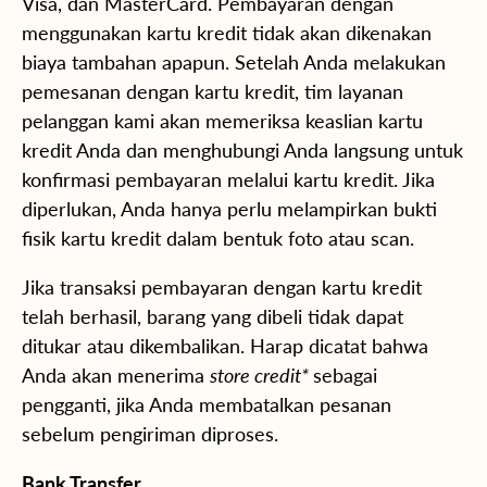
Visa, dan MasterCard. Pembayaran dengan
menggunakan kartu kredit tidak akan dikenakan
biaya tambahan apapun. Setelah Anda melakukan
pemesanan dengan kartu kredit, tim layanan
pelanggan kami akan memeriksa keaslian kartu
kredit Anda dan menghubungi Anda langsung untuk
konfirmasi pembayaran melalui kartu kredit. Jika
diperlukan, Anda hanya perlu melampirkan bukti
fisik kartu kredit dalam bentuk foto atau scan.
Jika transaksi pembayaran dengan kartu kredit
telah berhasil, barang yang dibeli tidak dapat
ditukar atau dikembalikan. Harap dicatat bahwa
Anda akan menerima
store credit*
sebagai
pengganti, jika Anda membatalkan pesanan
sebelum pengiriman diproses.
Bank Transfer