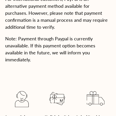
alternative payment method available for
purchases. However, please note that payment
confirmation is a manual process and may require
additional time to verify.
Note: Payment through Paypal is currently
unavailable. If this payment option becomes
available in the future, we will inform you
immediately.