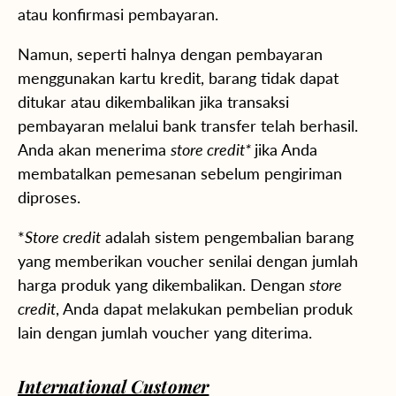
atau konfirmasi pembayaran.
Namun, seperti halnya dengan pembayaran
menggunakan kartu kredit, barang tidak dapat
ditukar atau dikembalikan jika transaksi
pembayaran melalui bank transfer telah berhasil.
Anda akan menerima
store credit*
jika Anda
membatalkan pemesanan sebelum pengiriman
diproses.
*
Store credit
adalah sistem pengembalian barang
yang memberikan voucher senilai dengan jumlah
harga produk yang dikembalikan. Dengan
store
credit
, Anda dapat melakukan pembelian produk
lain dengan jumlah voucher yang diterima.
International Customer