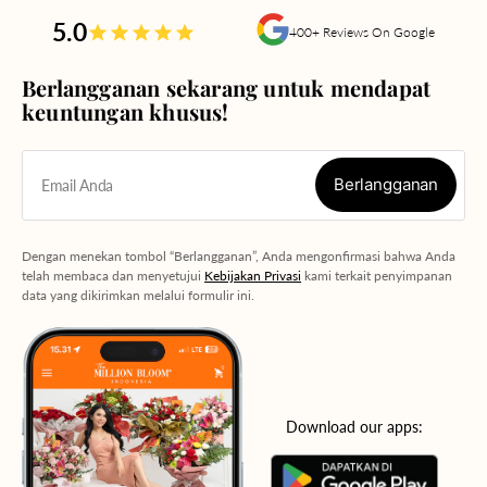
5.0
400+ Reviews On Google
Berlangganan sekarang untuk mendapat
keuntungan khusus!
Berlangganan
Email Anda
Berlangganan
Dengan menekan tombol “Berlangganan”, Anda mengonfirmasi bahwa Anda
telah membaca dan menyetujui
Kebijakan Privasi
kami terkait penyimpanan
data yang dikirimkan melalui formulir ini.
Download our apps: