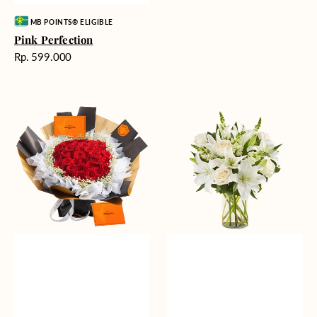
Vendor:
MB POINTS® ELIGIBLE
Pink Perfection
Harga
Rp. 599.000
reguler
Passionate
Heavenly
Love
Whites