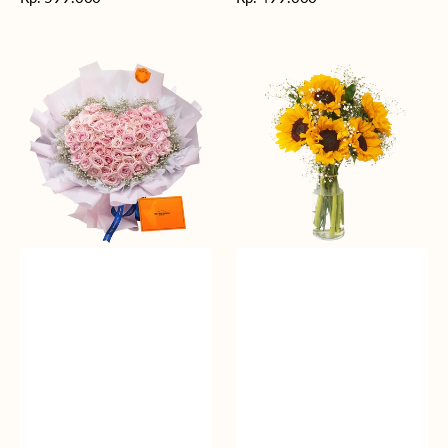
reguler
reguler
Rosy
Fields
Love
of
Sunshine