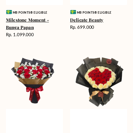
Vendor:
Vendor:
MB POINTS® ELIGIBLE
MB POINTS® ELIGIBLE
Milestone Moment -
Delicate Beauty
Harga
Bunga Papan
Rp. 699.000
reguler
Harga
Rp. 1.099.000
reguler
Blushing
Endless
Rose
Love
Snow