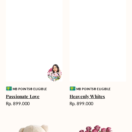
Vendor:
Vendor:
MB POINTS® ELIGIBLE
MB POINTS® ELIGIBLE
Passionate Love
Heavenly Whites
Harga
Harga
Rp. 899.000
Rp. 899.000
reguler
reguler
Teddy
Rose
Bear
Enchantment