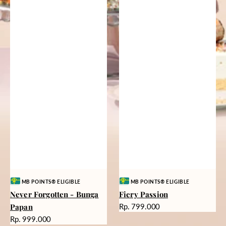
Vendor:
Vendor:
MB POINTS® ELIGIBLE
MB POINTS® ELIGIBLE
Never Forgotten - Bunga
Fiery Passion
Harga
Papan
Rp. 799.000
reguler
Harga
Rp. 999.000