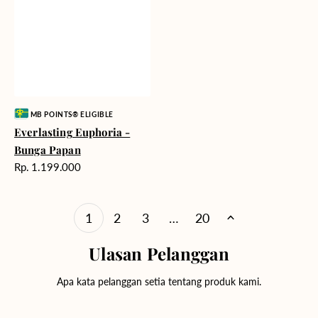
Vendor:
MB POINTS® ELIGIBLE
Everlasting Euphoria -
Bunga Papan
Harga
Rp. 1.199.000
reguler
1
2
3
…
20
Ulasan Pelanggan
Apa kata pelanggan setia tentang produk kami.