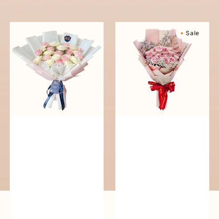
reguler
Pure
Sweetly
Sale
Love
Scented