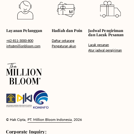
Hadiah dan Poin
Layanan Pelanggan
Jadwal Pengiriman
dan Lacak Pesanan
Daftar sekarang
+62-811-3000-800
Lacak pesanan
Pengaturan akun
info@millionbloom.com
Atur jadwal pengiriman
© Hak Cipta,
PT. Million Bloom Indonesia
, 2026
Corporate Inquiry: