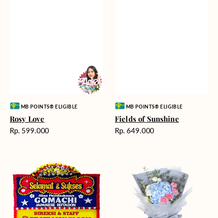
Vendor:
Vendor:
MB POINTS® ELIGIBLE
MB POINTS® ELIGIBLE
Rosy Love
Fields of Sunshine
Harga
Harga
Rp. 599.000
Rp. 649.000
reguler
reguler
Milestone
Delicate
Moment
Beauty
-
Bunga
Papan