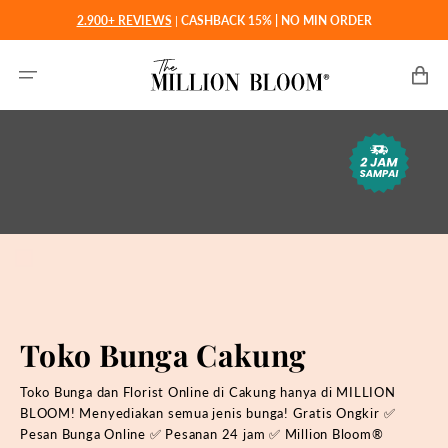
Langsung
2.900+ REVIEWS
|
CASHBACK 15% | NO MIN ORDER
ke
konten
Keranjan
Toko Bunga Cakung
Toko Bunga dan Florist Online di Cakung hanya di MILLION
BLOOM! Menyediakan semua jenis bunga! Gratis Ongkir ✅
Pesan Bunga Online ✅ Pesanan 24 jam ✅ Million Bloom®