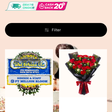
Filter
Never
Fiery
Forgotten
Passion
-
Bunga
Papan