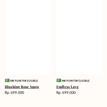
Vendor:
Vendor:
MB POINTS® ELIGIBLE
MB POINTS® ELIGIBLE
Blushing Rose Snow
Endless Love
Harga
Harga
Rp. 699.000
Rp. 699.000
reguler
reguler