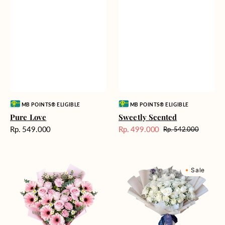
Vendor:
Vendor:
MB POINTS® ELIGIBLE
MB POINTS® ELIGIBLE
Pure Love
Sweetly Scented
Harga
Rp. 549.000
Rp. 499.000
Rp. 542.000
Harga
Harga
reguler
Sale
reguler
Pink
Winter
Sale
Perfection
Wonderland