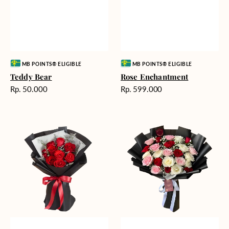
Vendor:
Vendor:
MB POINTS® ELIGIBLE
MB POINTS® ELIGIBLE
Teddy Bear
Rose Enchantment
Harga
Harga
Rp. 50.000
Rp. 599.000
reguler
reguler
Heartfelt
Unconditional
Harmony
Love