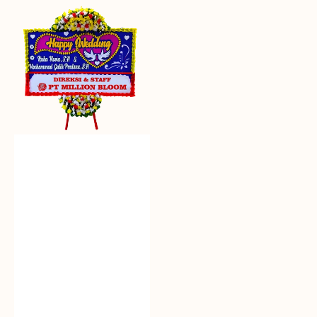
Everlasting
Euphoria
-
Bunga
Papan