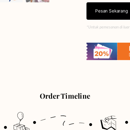
Pesan Sekarang
*Untuk pemesanan di luar
Order Timeline