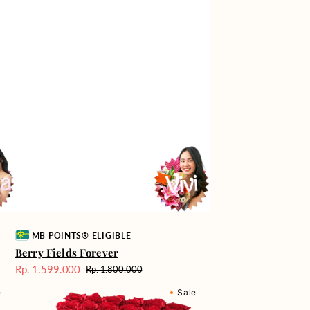
Vendor:
MB POINTS® ELIGIBLE
Berry Fields Forever
Rp. 1.599.000
Rp. 1.800.000
Harga
Harga
Milford
Sale
reguler
e
Sale
Supreme