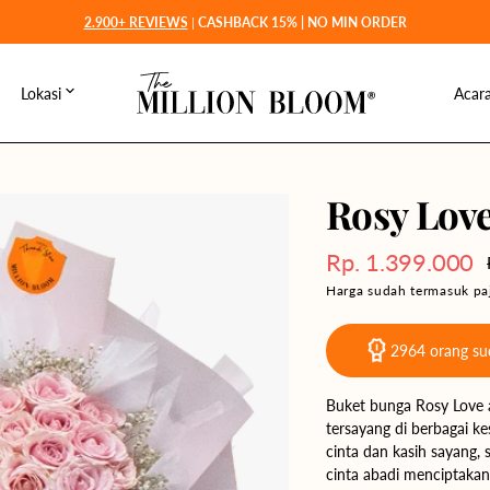
2.900+ REVIEWS
|
CASHBACK 15% | NO MIN ORDER
Lokasi
Acar
Jakarta
r →
Jawa & Bali
L
Depok
Medan
emium
Sumatra
W
Rosy Love
Tangerang
Palembang
Manado
Sulawesi
G
Rp. 1.399.000
Bekasi
Padang
Makassar
Balikpapan
Kalimantan
L
Harga
Harga sudah termasuk paj
Sale
Bogor
Pekanbaru
Palu
Banjarmasin
H
2964
orang sud
Bandung
Batam
Pontianak
G
Surabaya
Binjai
Samarinda
Buket bunga Rosy Love a
S
tersayang di berbagai 
Semarang
Lampung
cinta dan kasih sayang,
cinta abadi menciptaka
Solo