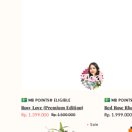
Vendor:
Vendor:
MB POINTS® ELIGIBLE
MB POINTS
Rosy Love (Premium Edition)
Red Rose Rh
Harga
Rp. 1.399.000
Rp. 1.999.00
Rp. 1.500.000
Harga
Harga
reguler
Blossom
Passionate
Sale
reguler
Sale
Bonanza
Love