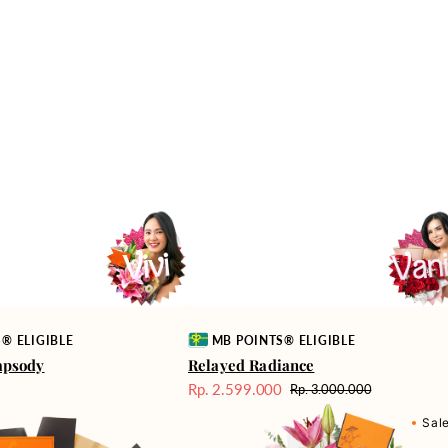
Vendor:
® ELIGIBLE
MB POINTS® ELIGIBLE
apsody
Relayed Radiance
0
Rp. 2.599.000
Rp. 3.000.000
Harga
Harga
Marvelous
Sale
reguler
Sal
Melody