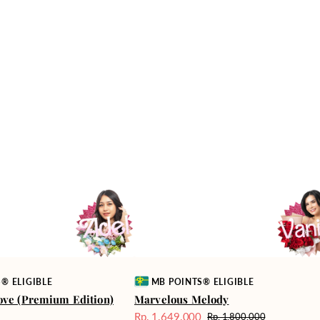
Vendor:
® ELIGIBLE
MB POINTS® ELIGIBLE
ove (Premium Edition)
Marvelous Melody
0
Rp. 1.649.000
Rp. 1.800.000