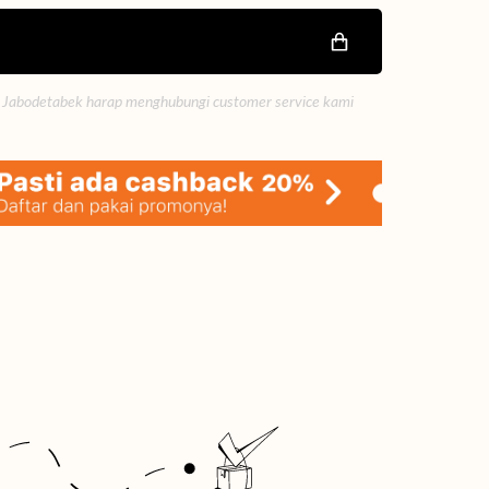
 Jabodetabek harap menghubungi customer service kami