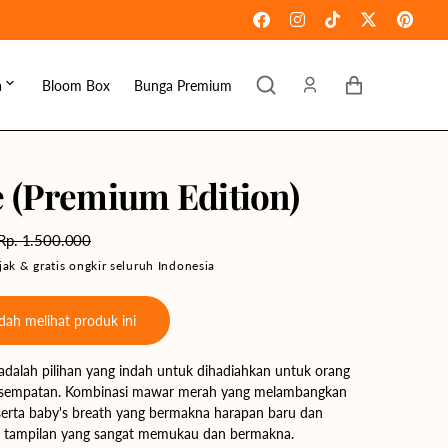
Keranjang
a
Bloom Box
Bunga Premium
ebaran
omen's Day
 (Premium Edition)
raduation
Rp. 1.500.000
ove & Romance
Harga
ak & gratis ongkir seluruh Indonesia
reguler
ousewarming
ah melihat produk ini
et Well
dalah pilihan yang indah untuk dihadiahkan untuk orang
ympathy
kesempatan. Kombinasi mawar merah yang melambangkan
 serta baby's breath yang bermakna harapan baru dan
n tampilan yang sangat memukau dan bermakna.