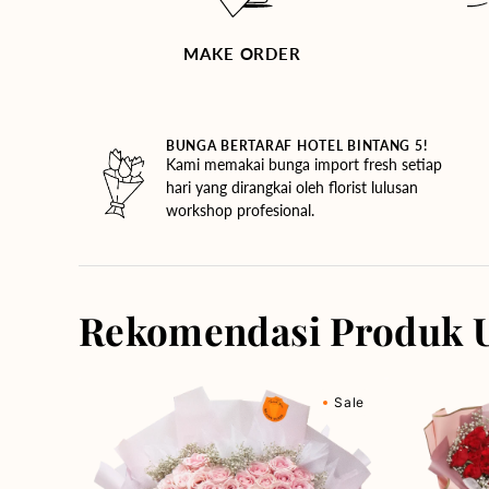
MAKE ORDER
BUNGA BERTARAF HOTEL BINTANG 5!
Kami memakai bunga import fresh setiap
hari yang dirangkai oleh florist lulusan
workshop profesional.
Rekomendasi Produk 
Rosy
Red
Sale
Love
Rose
(Premium
Rhapsody
Edition)