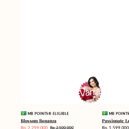
Vendor:
Vendor:
MB POINTS® ELIGIBLE
MB POINTS
Blossom Bonanza
Passionate L
Harga
Rp. 2.299.000
Rp. 1.599.00
Rp. 2.500.000