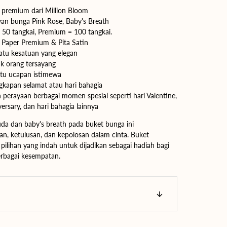
 premium dari Million Bloom
n bunga Pink Rose, Baby's Breath
Buka
 50 tangkai, Premium = 100 tangkai.
media
 Paper Premium & Pita Satin
2
di
atu kesatuan yang elegan
tampilan
k orang tersayang
galeri
rtu ucapan istimewa
gkapan selamat atau hari bahagia
erayaan berbagai momen spesial seperti hari Valentine,
ersary, dan hari bahagia lainnya
 dan baby's breath pada buket bunga ini
n, ketulusan, dan kepolosan dalam cinta. Buket
pilihan yang indah untuk dijadikan sebagai hadiah bagi
erbagai kesempatan.