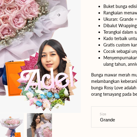
Buket bunga edisi
Yogyakarta
Rangkaian menawa
Ukuran:
Grande =
Bali
Dibalut Wrapping
Terangkai dalam s
Kado terbaik untu
Gratis custom ka
Cocok sebagai un
Menyempurnakan p
ulang tahun, anniv
Bunga mawar merah muda
melambangkan keberania
bunga Rosy Love adalah 
orang tersayang pada b
Size