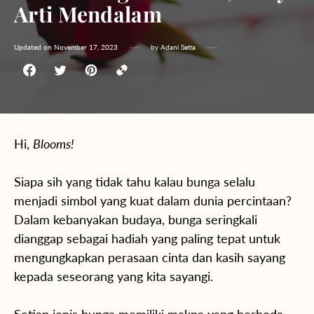
Arti Mendalam
Updated on
November 17, 2023
by
Adani Setia
Hi,
Blooms!
Siapa sih yang tidak tahu kalau bunga selalu
menjadi simbol yang kuat dalam dunia percintaan?
Dalam kebanyakan budaya, bunga seringkali
dianggap sebagai hadiah yang paling tepat untuk
mengungkapkan perasaan cinta dan kasih sayang
kepada seseorang yang kita sayangi.