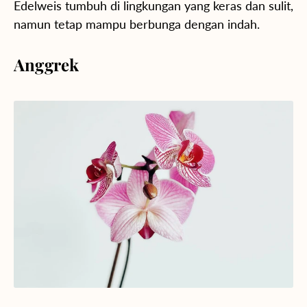
Edelweis tumbuh di lingkungan yang keras dan sulit,
namun tetap mampu berbunga dengan indah.
Anggrek