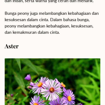
dan indah, serta warna yang cerah dan menarik.
Bunga peony juga melambangkan kebahagiaan dan
kesuksesan dalam cinta. Dalam bahasa bunga,
peony melambangkan kebahagiaan, kesuksesan,
dan kemakmuran dalam cinta.
Aster