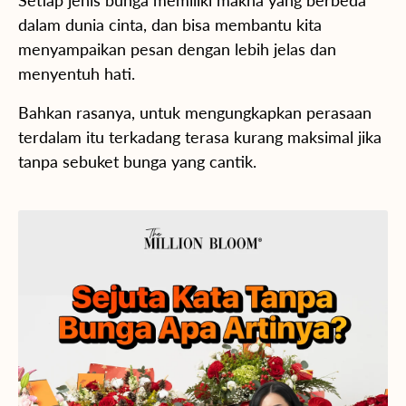
Setiap jenis bunga memiliki makna yang berbeda
dalam dunia cinta, dan bisa membantu kita
menyampaikan pesan dengan lebih jelas dan
menyentuh hati.
Bahkan rasanya, untuk mengungkapkan perasaan
terdalam itu terkadang terasa kurang maksimal jika
tanpa sebuket bunga yang cantik.