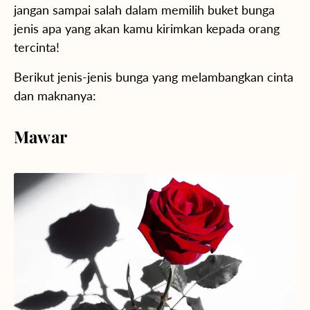
jangan sampai salah dalam memilih buket bunga
jenis apa yang akan kamu kirimkan kepada orang
tercinta!
Berikut jenis-jenis bunga yang melambangkan cinta
dan maknanya:
Mawar