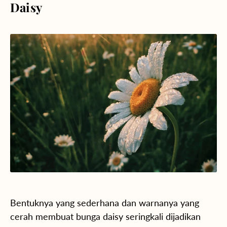
Daisy
Bentuknya yang sederhana dan warnanya yang
cerah membuat bunga daisy seringkali dijadikan