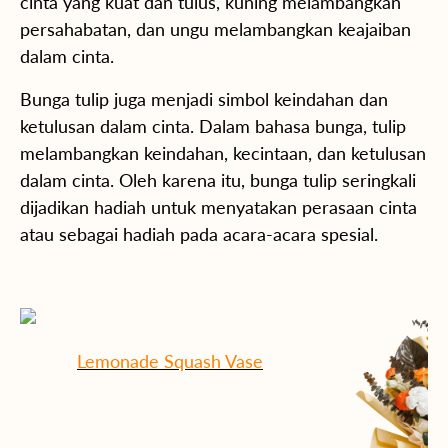
cinta yang kuat dan tulus, kuning melambangkan
persahabatan, dan ungu melambangkan keajaiban
dalam cinta.
Bunga tulip juga menjadi simbol keindahan dan
ketulusan dalam cinta. Dalam bahasa bunga, tulip
melambangkan keindahan, kecintaan, dan ketulusan
dalam cinta. Oleh karena itu, bunga tulip seringkali
dijadikan hadiah untuk menyatakan perasaan cinta
atau sebagai hadiah pada acara-acara spesial.
Lemonade Squash Vase