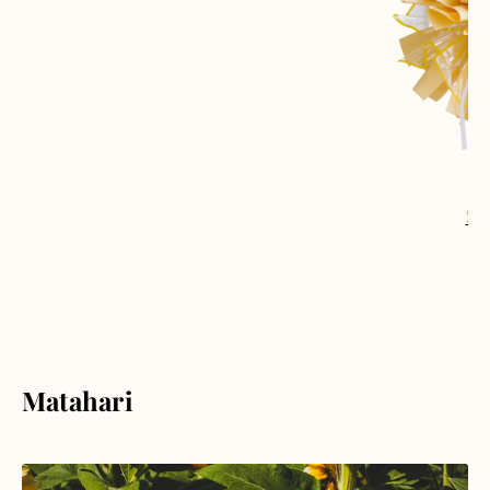
Su
Matahari