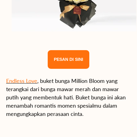
PESAN DI SINI
Endless Love
, buket bunga Million Bloom yang
terangkai dari bunga mawar merah dan mawar
putih yang membentuk hati. Buket bunga ini akan
menambah romantis momen spesialmu dalam
mengungkapkan perasaan cinta.