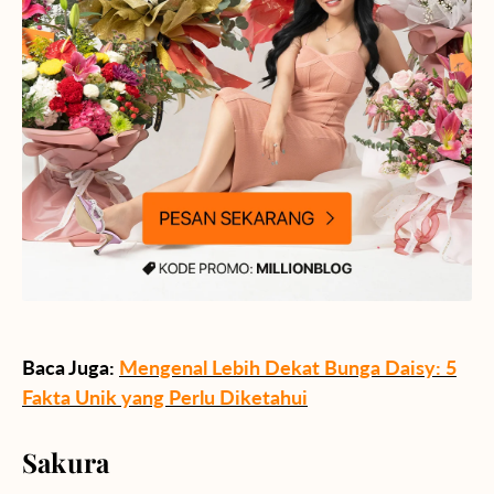
Baca Juga:
Mengenal Lebih Dekat Bunga Daisy: 5
Fakta Unik yang Perlu Diketahui
Sakura